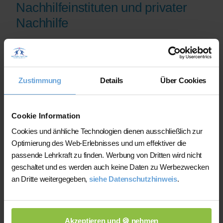
Nachhilfeinstituten und privater
Nachhilfe
Wir bieten Ihnen erfahrene
Nachhilfelehrer/innen, die sich mit den
aktuellen Themen auskennen und ihre
Zustimmung
Details
Über Cookies
Qualifikation anhand ihres Studiums, ihrer
Unterrichtserfahrung und ihres erfolgreichen
Abiturs in ihren Nachhilfefächern belegen
Cookie Information
können
Cookies und änhliche Technologien dienen ausschließlich zur
Wir helfen Ihnen dabei binnen kürzester Zeit
Optimierung des Web-Erlebnisses und um effektiver die
die zu Ihrem Bedarf passende Nachhilfekraft
passende Lehrkraft zu finden. Werbung von Dritten wird nicht
zu finden und suchen bei Ausfall sofort einen
geschaltet und es werden auch keine Daten zu Werbezwecken
Ersatzlehrer
an Dritte weitergegeben,
siehe Datenschutzhinweis
.
Unsere Lehrer/innen sind aktiv an dem
Erfolg und der Weiterentwicklung des
Unternehmens "Nachhilfe-Team.net" beteiligt
Akzeptieren und 🍪 nehmen