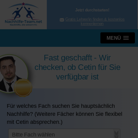
Jetzt durchstarten!
Gratis Lehrer/in finden & kostenlos
kennenlernen
MENÜ
Fast geschafft - Wir
checken, ob Cetin für Sie
verfügbar ist
Für welches Fach suchen Sie hauptsächlich
Nachhilfe? (Weitere Fächer können Sie flexibel
mit Cetin absprechen.)