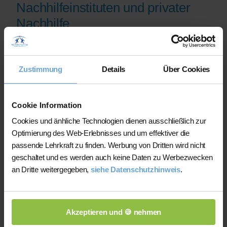
Nachhilfeinstituten und privater
Nachhilfe
Auf der Plattform finden Sie erfahrene
Lehrkräfte, deren eingereichte
Zustimmung
Details
Über Cookies
Qualifikationsnachweise vor der
Freischaltung geprüft werden.
Nachhilfe-Team.net unterstützt Sie dabei,
Cookie Information
möglichst schnell eine zu Ihrem Bedarf
Cookies und änhliche Technologien dienen ausschließlich zur
passende Lehrkraft zu finden. Bei einem
Optimierung des Web-Erlebnisses und um effektiver die
Ausfall können Sie auf Wunsch bei der
passende Lehrkraft zu finden. Werbung von Dritten wird nicht
Vermittlung einer anderen Lehrkraft
geschaltet und es werden auch keine Daten zu Werbezwecken
unterstützt werden.
an Dritte weitergegeben,
siehe Datenschutzhinweis
.
Die Lehrkräfte gestalten und verantworten
ihren Unterricht eigenständig.
Akzeptieren und 🍪 nehmen
Die jeweilige Lehrkraft stimmt Lernziele,