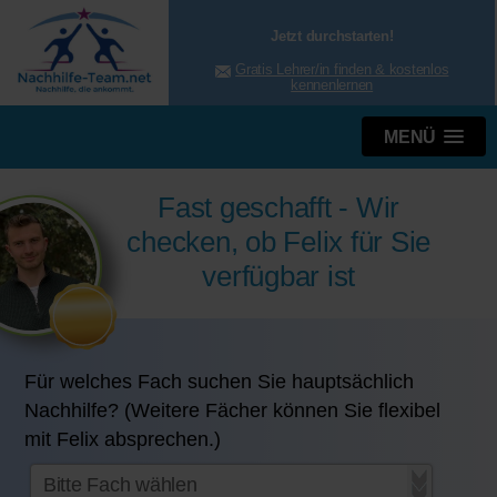
Jetzt durchstarten!
Gratis Lehrer/in finden & kostenlos
kennenlernen
MENÜ
Fast geschafft - Wir
checken, ob Felix für Sie
verfügbar ist
Für welches Fach suchen Sie hauptsächlich
Nachhilfe? (Weitere Fächer können Sie flexibel
mit Felix absprechen.)