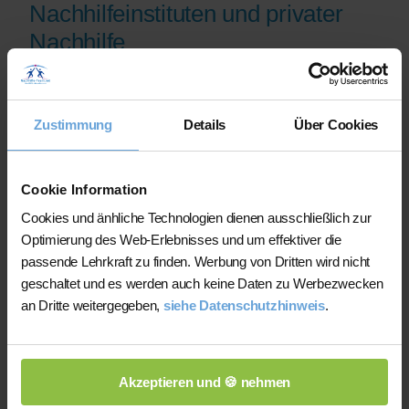
Nachhilfeinstituten und privater
Nachhilfe
Auf der Plattform finden Sie erfahrene
Lehrkräfte, deren eingereichte
Zustimmung
Details
Über Cookies
Qualifikationsnachweise vor der
Freischaltung geprüft werden.
Nachhilfe-Team.net unterstützt Sie dabei,
Cookie Information
möglichst schnell eine zu Ihrem Bedarf
Cookies und änhliche Technologien dienen ausschließlich zur
passende Lehrkraft zu finden. Bei einem
Optimierung des Web-Erlebnisses und um effektiver die
Ausfall können Sie auf Wunsch bei der
passende Lehrkraft zu finden. Werbung von Dritten wird nicht
Vermittlung einer anderen Lehrkraft
geschaltet und es werden auch keine Daten zu Werbezwecken
unterstützt werden.
an Dritte weitergegeben,
siehe Datenschutzhinweis
.
Die Lehrkräfte gestalten und verantworten
ihren Unterricht eigenständig.
Akzeptieren und 🍪 nehmen
Die jeweilige Lehrkraft stimmt Lernziele,