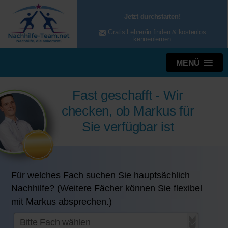
Jetzt durchstarten!
Gratis Lehrer/in finden & kostenlos
kennenlernen
MENÜ
Fast geschafft - Wir
checken, ob Markus für
Sie verfügbar ist
Für welches Fach suchen Sie hauptsächlich
Nachhilfe? (Weitere Fächer können Sie flexibel
mit Markus absprechen.)