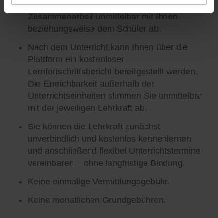
Unterrichtsgestaltung und die weitere
Zusammenarbeit unmittelbar mit Ihnen
beziehungsweise dem Schüler ab.
Nach dem Unterricht kann Ihnen über die
Plattform ein kostenloser
Lernfortschrittsbericht bereitgestellt werden.
Die Erreichbarkeit außerhalb der
Unterrichtseinheiten stimmen Sie unmittelbar
mit der jeweiligen Lehrkraft ab.
Sie können die Lehrkraft zunächst
unverbindlich und kostenlos kennenlernen
und anschließend flexibel Unterrichtstermine
vereinbaren – ohne langfristige Bindung.
Keine einmalige Vermittlungsgebühr.
Keine monatlichen Grundgebühren.