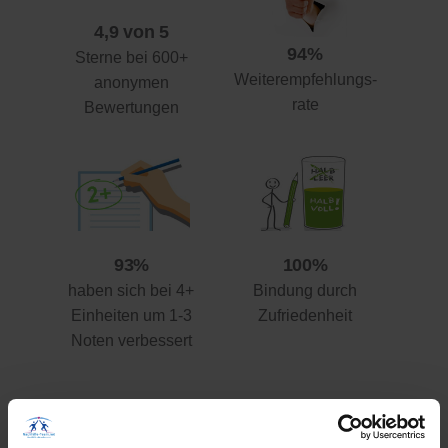
4,9 von 5
94%
Sterne bei 600+
Weiterempfehlungs-
anonymen
rate
Bewertungen
93%
100%
haben sich bei 4+
Bindung durch
Einheiten um 1-3
Zufriedenheit
Noten verbessert
Ihre Vorteile gegenüber anderen