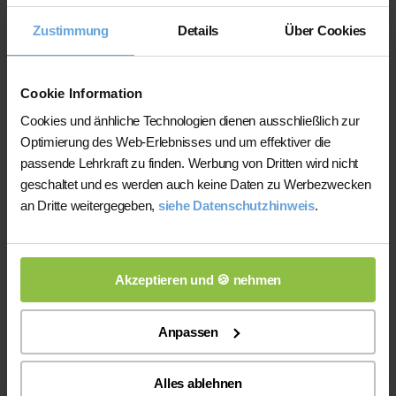
Nachhilfeinstituten und privater
Zustimmung
Details
Über Cookies
Nachhilfe
Auf der Plattform finden Sie erfahrene
Cookie Information
Lehrkräfte, deren eingereichte
Cookies und änhliche Technologien dienen ausschließlich zur
Qualifikationsnachweise vor der
Optimierung des Web-Erlebnisses und um effektiver die
Freischaltung geprüft werden.
passende Lehrkraft zu finden. Werbung von Dritten wird nicht
Nachhilfe-Team.net unterstützt Sie dabei,
geschaltet und es werden auch keine Daten zu Werbezwecken
möglichst schnell eine zu Ihrem Bedarf
an Dritte weitergegeben,
siehe Datenschutzhinweis
.
passende Lehrkraft zu finden. Bei einem
Ausfall können Sie auf Wunsch bei der
Vermittlung einer anderen Lehrkraft
Akzeptieren und 🍪 nehmen
unterstützt werden.
Die Lehrkräfte gestalten und verantworten
Anpassen
ihren Unterricht eigenständig.
Die jeweilige Lehrkraft stimmt Lernziele,
Alles ablehnen