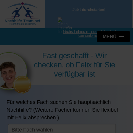
Jetzt durchstarten!
Gratis Lehrer/in finden & kostenlos
kennenlernen
MENÜ
Fast geschafft - Wir
checken, ob Felix für Sie
verfügbar ist
Für welches Fach suchen Sie hauptsächlich
Nachhilfe? (Weitere Fächer können Sie flexibel
mit Felix absprechen.)