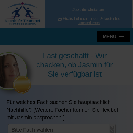
Jetzt durchstarten!
Gratis Lehrer/in finden & kostenlos
kennenlernen
MENÜ
Fast geschafft - Wir
checken, ob Jasmin für
Sie verfügbar ist
Für welches Fach suchen Sie hauptsächlich
Nachhilfe? (Weitere Fächer können Sie flexibel
mit Jasmin absprechen.)