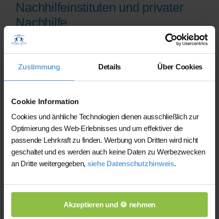
Nachhilfeinstituten und privater
Nachhilfe
Auf der Plattform finden Sie erfahrene
Lehrkräfte, deren eingereichte
Zustimmung
Details
Über Cookies
Qualifikationsnachweise vor der
Freischaltung geprüft werden.
Nachhilfe-Team.net unterstützt Sie dabei,
Cookie Information
möglichst schnell eine zu Ihrem Bedarf
Cookies und änhliche Technologien dienen ausschließlich zur
passende Lehrkraft zu finden. Bei einem
Optimierung des Web-Erlebnisses und um effektiver die
Ausfall können Sie auf Wunsch bei der
passende Lehrkraft zu finden. Werbung von Dritten wird nicht
Vermittlung einer anderen Lehrkraft
geschaltet und es werden auch keine Daten zu Werbezwecken
unterstützt werden.
an Dritte weitergegeben,
siehe Datenschutzhinweis
.
Die Lehrkräfte gestalten und verantworten
ihren Unterricht eigenständig.
Akzeptieren und 🍪 nehmen
Die jeweilige Lehrkraft stimmt Lernziele,