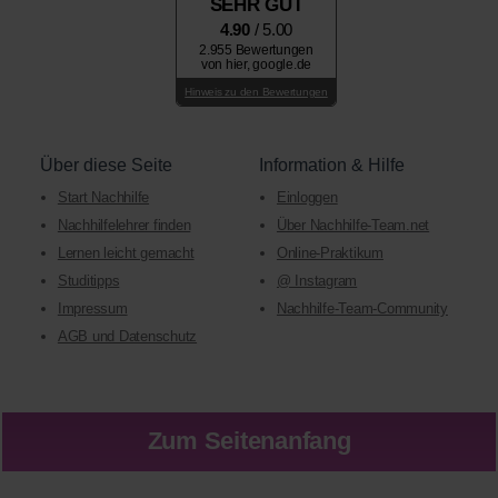
SEHR GUT
4.90
/ 5.00
2.955 Bewertungen
von hier, google.de
Hinweis zu den Bewertungen
Über diese Seite
Information & Hilfe
Start Nachhilfe
Einloggen
Nachhilfelehrer finden
Über Nachhilfe-Team.net
Lernen leicht gemacht
Online-Praktikum
Studitipps
@ Instagram
Impressum
Nachhilfe-Team-Community
AGB und Datenschutz
Zum Seitenanfang