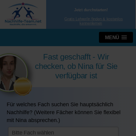
Jetzt durchstarten!
Gratis Lehrer/in finden & kostenlos
kennenlernen
MENÜ
Fast geschafft - Wir
checken, ob Nina für Sie
verfügbar ist
Für welches Fach suchen Sie hauptsächlich
Nachhilfe? (Weitere Fächer können Sie flexibel
mit Nina absprechen.)