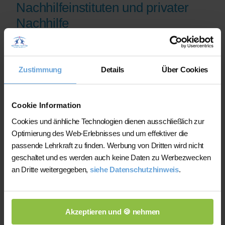
Nachhilfeinstituten und privater
Nachhilfe
Auf der Plattform finden Sie erfahrene
Lehrkräfte, deren eingereichte
Zustimmung
Details
Über Cookies
Qualifikationsnachweise vor der
Freischaltung geprüft werden.
Nachhilfe-Team.net unterstützt Sie dabei,
Cookie Information
möglichst schnell eine zu Ihrem Bedarf
Cookies und änhliche Technologien dienen ausschließlich zur
passende Lehrkraft zu finden. Bei einem
Optimierung des Web-Erlebnisses und um effektiver die
Ausfall können Sie auf Wunsch bei der
passende Lehrkraft zu finden. Werbung von Dritten wird nicht
Vermittlung einer anderen Lehrkraft
geschaltet und es werden auch keine Daten zu Werbezwecken
unterstützt werden.
an Dritte weitergegeben,
siehe Datenschutzhinweis
.
Die Lehrkräfte gestalten und verantworten
ihren Unterricht eigenständig.
Akzeptieren und 🍪 nehmen
Die jeweilige Lehrkraft stimmt Lernziele,