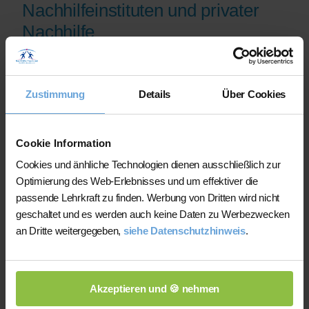
Nachhilfeinstituten und privater
Nachhilfe
Auf der Plattform finden Sie erfahrene
Lehrkräfte, deren eingereichte
Zustimmung
Details
Über Cookies
Qualifikationsnachweise vor der
Freischaltung geprüft werden.
Nachhilfe-Team.net unterstützt Sie dabei,
Cookie Information
möglichst schnell eine zu Ihrem Bedarf
Cookies und änhliche Technologien dienen ausschließlich zur
passende Lehrkraft zu finden. Bei einem
Optimierung des Web-Erlebnisses und um effektiver die
Ausfall können Sie auf Wunsch bei der
passende Lehrkraft zu finden. Werbung von Dritten wird nicht
Vermittlung einer anderen Lehrkraft
geschaltet und es werden auch keine Daten zu Werbezwecken
unterstützt werden.
an Dritte weitergegeben,
siehe Datenschutzhinweis
.
Die Lehrkräfte gestalten und verantworten
ihren Unterricht eigenständig.
Akzeptieren und 🍪 nehmen
Die jeweilige Lehrkraft stimmt Lernziele,