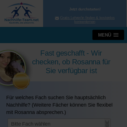
Jetzt durchstarten!
Gratis Lehrer/in finden & kostenlos
kennenlernen
MENÜ
Fast geschafft - Wir
checken, ob Rosanna für
Sie verfügbar ist
Für welches Fach suchen Sie hauptsächlich
Nachhilfe? (Weitere Fächer können Sie flexibel
mit Rosanna absprechen.)