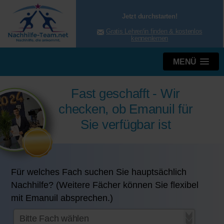
Jetzt durchstarten!
Gratis Lehrer/in finden & kostenlos
kennenlernen
MENÜ
Fast geschafft - Wir
checken, ob Emanuil für
Sie verfügbar ist
Für welches Fach suchen Sie hauptsächlich
Nachhilfe? (Weitere Fächer können Sie flexibel
mit Emanuil absprechen.)