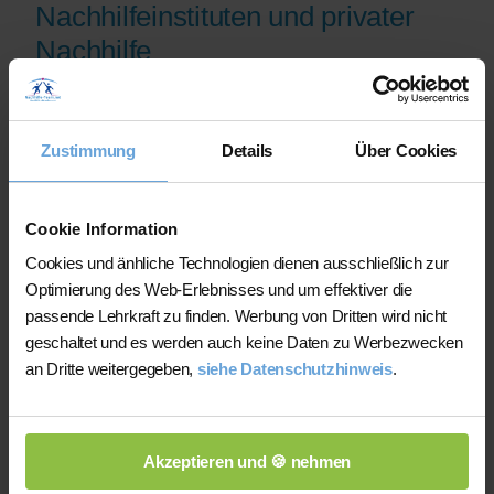
Nachhilfeinstituten und privater
Nachhilfe
Auf der Plattform finden Sie erfahrene
Lehrkräfte, deren eingereichte
Zustimmung
Details
Über Cookies
Qualifikationsnachweise vor der
Freischaltung geprüft werden.
Nachhilfe-Team.net unterstützt Sie dabei,
Cookie Information
möglichst schnell eine zu Ihrem Bedarf
Cookies und änhliche Technologien dienen ausschließlich zur
passende Lehrkraft zu finden. Bei einem
Optimierung des Web-Erlebnisses und um effektiver die
Ausfall können Sie auf Wunsch bei der
passende Lehrkraft zu finden. Werbung von Dritten wird nicht
Vermittlung einer anderen Lehrkraft
geschaltet und es werden auch keine Daten zu Werbezwecken
unterstützt werden.
an Dritte weitergegeben,
siehe Datenschutzhinweis
.
Die Lehrkräfte gestalten und verantworten
ihren Unterricht eigenständig.
Akzeptieren und 🍪 nehmen
Die jeweilige Lehrkraft stimmt Lernziele,