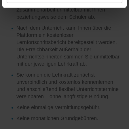
Unterrichtsgestaltung und die weitere
Zusammenarbeit unmittelbar mit Ihnen
beziehungsweise dem Schüler ab.
Nach dem Unterricht kann Ihnen über die
Plattform ein kostenloser
Lernfortschrittsbericht bereitgestellt werden.
Die Erreichbarkeit außerhalb der
Unterrichtseinheiten stimmen Sie unmittelbar
mit der jeweiligen Lehrkraft ab.
Sie können die Lehrkraft zunächst
unverbindlich und kostenlos kennenlernen
und anschließend flexibel Unterrichtstermine
vereinbaren – ohne langfristige Bindung.
Keine einmalige Vermittlungsgebühr.
Keine monatlichen Grundgebühren.