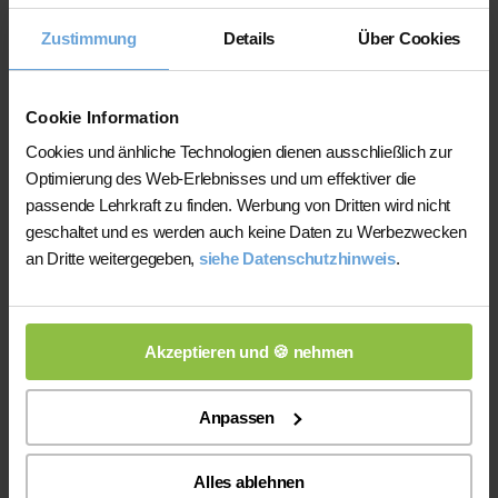
Nachhilfeinstituten und privater
Zustimmung
Details
Über Cookies
Nachhilfe
Auf der Plattform finden Sie erfahrene
Cookie Information
Lehrkräfte, deren eingereichte
Cookies und änhliche Technologien dienen ausschließlich zur
Qualifikationsnachweise vor der
Optimierung des Web-Erlebnisses und um effektiver die
Freischaltung geprüft werden.
passende Lehrkraft zu finden. Werbung von Dritten wird nicht
Nachhilfe-Team.net unterstützt Sie dabei,
geschaltet und es werden auch keine Daten zu Werbezwecken
möglichst schnell eine zu Ihrem Bedarf
an Dritte weitergegeben,
siehe Datenschutzhinweis
.
passende Lehrkraft zu finden. Bei einem
Ausfall können Sie auf Wunsch bei der
Vermittlung einer anderen Lehrkraft
Akzeptieren und 🍪 nehmen
unterstützt werden.
Die Lehrkräfte gestalten und verantworten
Anpassen
ihren Unterricht eigenständig.
Die jeweilige Lehrkraft stimmt Lernziele,
Alles ablehnen