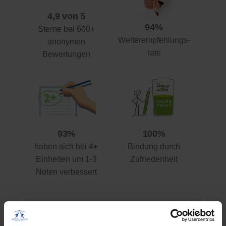
4,9 von 5
94%
Sterne bei 600+
Weiterempfehlungs-
anonymen
rate
Bewertungen
93%
100%
haben sich bei 4+
Bindung durch
Einheiten um 1-3
Zufriedenheit
Noten verbessert
Ihre Vorteile gegenüber anderen