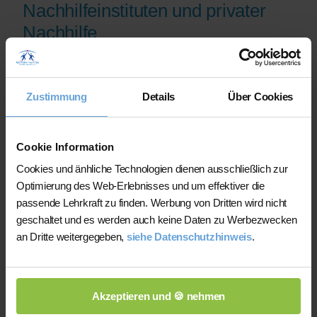
Nachhilfeinstituten und privater
Nachhilfe
Auf der Plattform finden Sie erfahrene
Lehrkräfte, deren eingereichte
Zustimmung
Details
Über Cookies
Qualifikationsnachweise vor der
Freischaltung geprüft werden.
Nachhilfe-Team.net unterstützt Sie dabei,
Cookie Information
möglichst schnell eine zu Ihrem Bedarf
Cookies und änhliche Technologien dienen ausschließlich zur
passende Lehrkraft zu finden. Bei einem
Optimierung des Web-Erlebnisses und um effektiver die
Ausfall können Sie auf Wunsch bei der
passende Lehrkraft zu finden. Werbung von Dritten wird nicht
Vermittlung einer anderen Lehrkraft
geschaltet und es werden auch keine Daten zu Werbezwecken
unterstützt werden.
an Dritte weitergegeben,
siehe Datenschutzhinweis
.
Die Lehrkräfte gestalten und verantworten
ihren Unterricht eigenständig.
Akzeptieren und 🍪 nehmen
Die jeweilige Lehrkraft stimmt Lernziele,