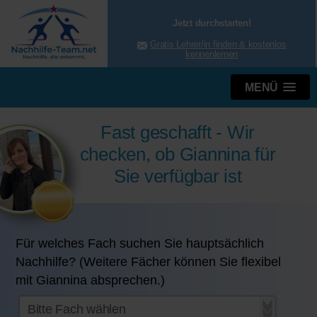
Jetzt durchstarten!
Gratis Lehrer/in finden & kostenlos
kennenlernen
MENÜ
Fast geschafft - Wir
checken, ob Giannina für
Sie verfügbar ist
Für welches Fach suchen Sie hauptsächlich
Nachhilfe? (Weitere Fächer können Sie flexibel
mit Giannina absprechen.)