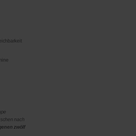
eichbarkeit
mine
upe
nschen nach
genen zwölf