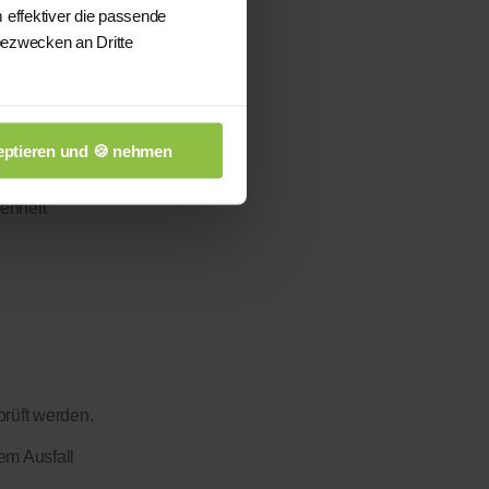
 effektiver die passende
bezwecken an Dritte
ptieren und 🍪 nehmen
enheit
prüft werden.
em Ausfall