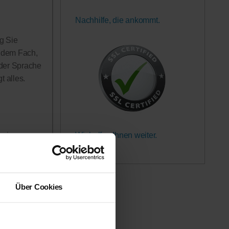
Nachhilfe, die ankommt.
g Sie
n dem Fach,
 der Sprache
 alles.
Wir helfen Ihnen weiter.
rerinnen
Garantiert.
h in Anspruch
 werden!
Über Cookies