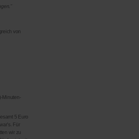
ngen."
greich von
)-Minuten-
sgesamt 5 Euro
war's. Für
tten wir zu