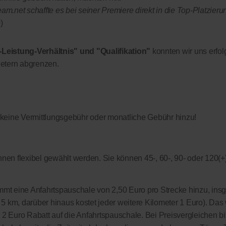
.net schaffte es bei seiner Premiere direkt in die Top-Platzieru
)
-Leistung-Verhältnis" und "Qualifikation"
konnten wir uns erfol
etern abgrenzen.
 keine Vermittlungsgebühr oder monatliche Gebühr hinzu!
nen flexibel gewählt werden. Sie können 45-, 60-, 90- oder 120(+
kommt eine Anfahrtspauschale von 2,50 Euro pro Strecke hinzu, in
on 5 km, darüber hinaus kostet jeder weitere Kilometer 1 Euro). Das 
s 2 Euro Rabatt auf die Anfahrtspauschale. Bei Preisvergleichen bi