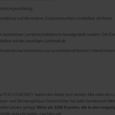
richt eigenständig.
sgestaltung und die weitere Zusammenarbeit unmittelbar mit Ihnen
 kostenloser Lernfortschrittsbericht bereitgestellt werden. Die Err
elbar mit der jeweiligen Lehrkraft ab.
 kostenlos kennenlernen und anschließend flexibel Unterrichtster
OCUS-MONEY haben den Markt zum siebten Mal unter die L
yse- und Beratungshaus ServiceValue hat dafür bundesweit Me
lfeinstituten gefragt:
Mehr als 1000 Kunden, die in den vergan
chhilfe gebucht hatten, machten mit.