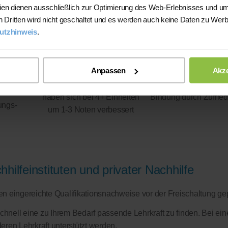
ien dienen ausschließlich zur Optimierung des Web-Erlebnisses und um
n Dritten wird nicht geschaltet und es werden auch keine Daten zu Wer
utzhinweis
.
Anpassen
Akze
93%
100%
haben sich bei 4+ Einheiten
Bindung durch Zufried
ungs-
um 1-3 Noten verbessert
hilfeinstituten und privater Nachhilfe
eren eingereichte Qualifikationsnachweise vor der Freischaltung ge
schnell eine zu Ihrem Bedarf passende Lehrkraft zu finden. Bei ein
eren Lehrkraft unterstützt werden.