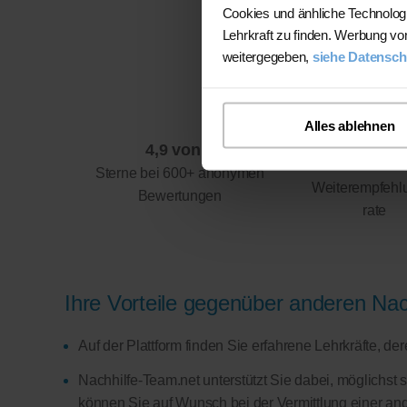
Cookies und änhliche Technolog
Lehrkraft zu finden. Werbung vo
weitergegeben,
siehe Datensch
Alles ablehnen
4,9 von 5
94%
Sterne bei 600+ anonymen
Weiterempfehl
Bewertungen
rate
Ihre Vorteile gegenüber anderen Nach
Auf der Plattform finden Sie erfahrene Lehrkräfte, d
Nachhilfe-Team.net unterstützt Sie dabei, möglichst 
können Sie auf Wunsch bei der Vermittlung einer and