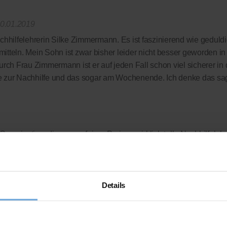
0.01.2019
chhilfelehrerin Silke Zimmermann. Es ist faszinierend wie geduldi
tteln. Mein Sohn ist zwar bisher leider nicht besser geworden i
urch Frau Zimmermann ist er auf jeden Fall schon viel sicherer in
e zur Nachhilfe und das sogar am Wochenende. Ich denke das sagt
Organisation, die uns zu fairen Preisen wirklich tolle Nachhilfeleh
 komplett verzichtet wird - wir zahlen nur die Leistung, die wir auc
rdings auch bei deutlich besseren Noten so schnell nicht machen
 das gedacht!?
Details
ellen Bewertungsplattform
ausgezeichnet.org