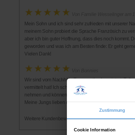
Von Familie Wesselinger am 1
Mein Sohn und ich sind sehr zufrieden mit unserer Na
meinem Sohn probiert die Sprache Französich zu vermi
aber ich bin guter Hoffnung, dass dies noch kommt. D
geworden und was ich am Besten finde: Er geht gern
Vielen Dank!
Von Bonnies
Wir sind vom Nachhilfe-Team restlos begeistert: Tolle 
vermittelt hat! Ich schätze auch sehr, dass auf ein Abo
nehmen und können jederzeit aufhören - was wir alle
Meine Jungs lieben die Nachhilfestunden - wer hätte
Zustimmung
Weitere Kundenbewertungen finden Sie auf der offizi
Cookie Information