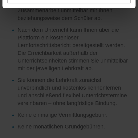
Unterrichtsgestaltung und die weitere
Zusammenarbeit unmittelbar mit Ihnen
beziehungsweise dem Schüler ab.
Nach dem Unterricht kann Ihnen über die
Plattform ein kostenloser
Lernfortschrittsbericht bereitgestellt werden.
Die Erreichbarkeit außerhalb der
Unterrichtseinheiten stimmen Sie unmittelbar
mit der jeweiligen Lehrkraft ab.
Sie können die Lehrkraft zunächst
unverbindlich und kostenlos kennenlernen
und anschließend flexibel Unterrichtstermine
vereinbaren – ohne langfristige Bindung.
Keine einmalige Vermittlungsgebühr.
Keine monatlichen Grundgebühren.