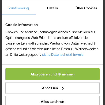
Nachhilfeinstituten und privater
Zustimmung
Details
Über Cookies
Nachhilfe
Auf der Plattform finden Sie erfahrene
Cookie Information
Lehrkräfte, deren eingereichte
Cookies und änhliche Technologien dienen ausschließlich zur
Qualifikationsnachweise vor der
Optimierung des Web-Erlebnisses und um effektiver die
Freischaltung geprüft werden.
passende Lehrkraft zu finden. Werbung von Dritten wird nicht
Nachhilfe-Team.net unterstützt Sie dabei,
geschaltet und es werden auch keine Daten zu Werbezwecken
möglichst schnell eine zu Ihrem Bedarf
an Dritte weitergegeben,
siehe Datenschutzhinweis
.
passende Lehrkraft zu finden. Bei einem
Ausfall können Sie auf Wunsch bei der
Vermittlung einer anderen Lehrkraft
Akzeptieren und 🍪 nehmen
unterstützt werden.
Die Lehrkräfte gestalten und verantworten
Anpassen
ihren Unterricht eigenständig.
Die jeweilige Lehrkraft stimmt Lernziele,
Alles ablehnen