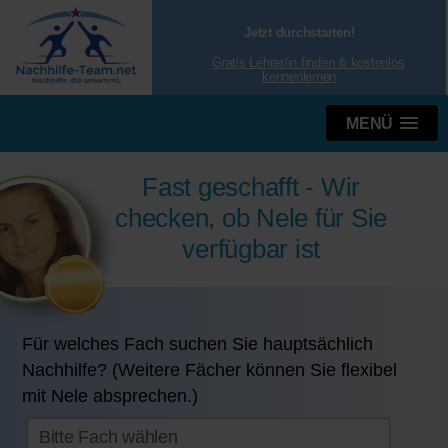
Jetzt durchstarten!
Gratis Lehrer/in finden & kostenlos
kennenlernen
MENÜ
Fast geschafft - Wir
checken, ob Nele für Sie
verfügbar ist
Für welches Fach suchen Sie hauptsächlich
Nachhilfe? (Weitere Fächer können Sie flexibel
mit Nele absprechen.)