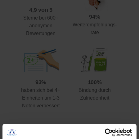
4,9 von 5
94%
Sterne bei 600+
Weiterempfehlungs-
anonymen
rate
Bewertungen
93%
100%
haben sich bei 4+
Bindung durch
Einheiten um 1-3
Zufriedenheit
Noten verbessert
Ihre Vorteile gegenüber anderen