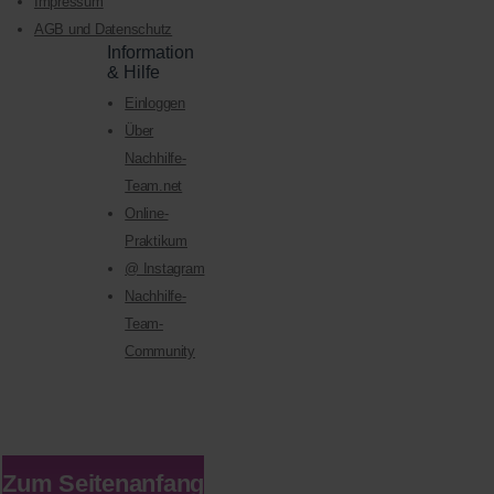
Impressum
AGB und Datenschutz
Information
& Hilfe
Einloggen
Über
Nachhilfe-
Team.net
Online-
Praktikum
@ Instagram
Nachhilfe-
Team-
Community
Zum Seitenanfang