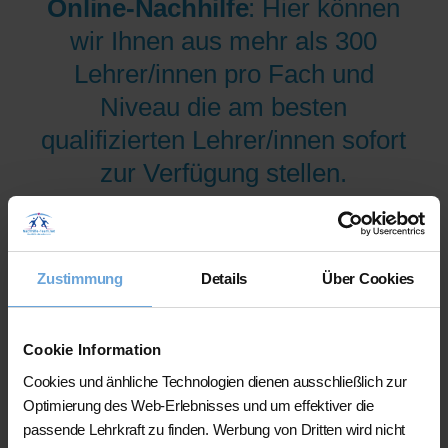
Online-Nachhilfe
: Hier können
wir Ihnen aus mehr als 300
Lehrer/innen pro Fach und
Niveau die am besten
qualifizierten Lehrer/innen sofort
zur Verfügung stellen.
Jetzt verfügbare Lehrer/innen
für Online-Nachhilfe anzeigen
Zustimmung
Details
Über Cookies
lassen.
Cookie Information
Cookies und änhliche Technologien dienen ausschließlich zur
Optimierung des Web-Erlebnisses und um effektiver die
passende Lehrkraft zu finden. Werbung von Dritten wird nicht