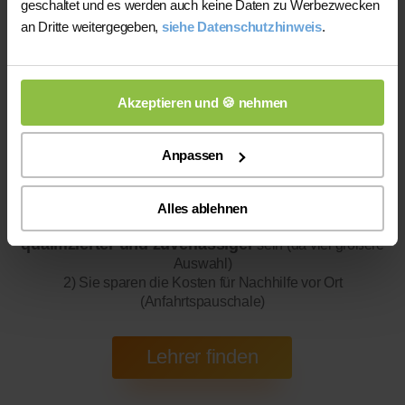
geschaltet und es werden auch keine Daten zu Werbezwecken
an Dritte weitergegeben,
siehe Datenschutzhinweis
.
Online-Unterricht
Akzeptieren und 🍪 nehmen
Online-Unterricht
Bitte beachten Sie, dass wir für
eine
Anpassen
200 bis 300 mal bessere Auswahl haben, wodurch sich für
Sie folgende Vorteile ergeben:
Alles ablehnen
1) Die gefundene Lehrkraft wird wahrscheinlich
qualifizierter und zuverlässiger
sein (da viel größere
Auswahl)
2) Sie sparen die Kosten für Nachhilfe vor Ort
(Anfahrtspauschale)