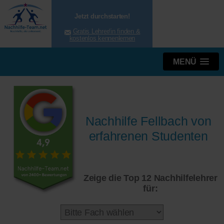
Jetzt durchstarten!
Gratis Lehrer/in finden &
kostenlos kennenlernen
MENÜ
Nachhilfe Fellbach von
erfahrenen Studenten
Zeige die Top 12 Nachhilfelehrer
für: