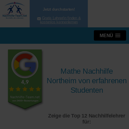
Jetzt durchstarten!
Gratis Lehrer/in finden &
kostenlos kennenlernen
MENÜ
Mathe Nachhilfe
Northeim von erfahrenen
Studenten
Zeige die Top 12 Nachhilfelehrer
für: