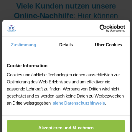
Viele Kunden nutzen unsere
Online-Nachhilfe
: Hier können
wir Ihnen aus mehr als 300
Lehrer/innen pro Fach und
Niveau die am besten
Zustimmung
Details
Über Cookies
qualifizierten Lehrer/innen sofort
zur Verfügung stellen.
Cookie Information
Cookies und änhliche Technologien dienen ausschließlich zur
Optimierung des Web-Erlebnisses und um effektiver die
Jetzt verfügbare Lehrer/innen
passende Lehrkraft zu finden. Werbung von Dritten wird nicht
für Online-Nachhilfe anzeigen
geschaltet und es werden auch keine Daten zu Werbezwecken
an Dritte weitergegeben,
siehe Datenschutzhinweis
.
lassen.
Akzeptieren und 🍪 nehmen