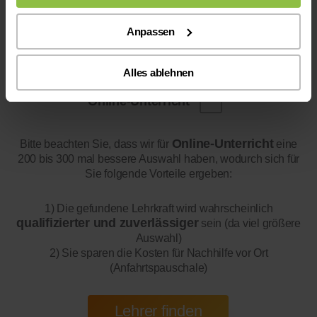
Anpassen
Alles ablehnen
Online-Unterricht
Online-Unterricht
Bitte beachten Sie, dass wir für
eine
200 bis 300 mal bessere Auswahl haben, wodurch sich für
Sie folgende Vorteile ergeben:
1) Die gefundene Lehrkraft wird wahrscheinlich
qualifizierter und zuverlässiger
sein (da viel größere
Auswahl)
2) Sie sparen die Kosten für Nachhilfe vor Ort
(Anfahrtspauschale)