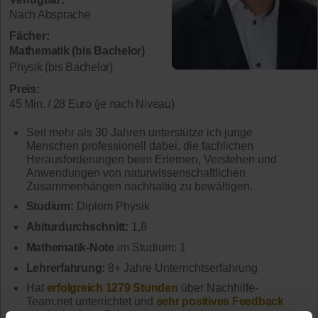
Nach Absprache
Fächer:
Mathematik (bis Bachelor)
Physik (bis Bachelor)
Preis:
45 Min. / 28 Euro (je nach Niveau)
Seit mehr als 30 Jahren unterstütze ich junge
Menschen professionell dabei, die fachlichen
Herausforderungen beim Erlernen, Verstehen und
Anwendungen von naturwissenschaftlichen
Zusammenhängen nachhaltig zu bewältigen.
Studium:
Diplom Physik
Abiturdurchschnitt:
1,8
Mathematik-Note
im Studium: 1
Lehrerfahrung:
8+ Jahre Unterrichtserfahrung
Hat
erfolgreich 1279 Stunden
über Nachhilfe-
Team.net unterrichtet und
sehr positives Feedback
von bisherigen Schüler*innen erhalten