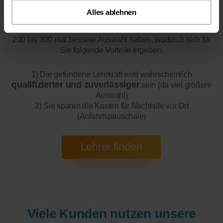
Alles ablehnen
Online-Unterricht
Bitte beachten Sie, dass wir für
eine
200 bis 300 mal bessere Auswahl haben, wodurch sich für
Sie folgende Vorteile ergeben:
1) Die gefundene Lehrkraft wird wahrscheinlich
qualifizierter und zuverlässiger
sein (da viel größere
Auswahl)
2) Sie sparen die Kosten für Nachhilfe vor Ort
(Anfahrtspauschale)
Viele Kunden nutzen unsere