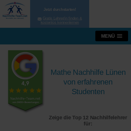
Jetzt durchstarten!
Gratis Lehrer/in finden &
kostenlos kennenlernen
MENÜ
Mathe Nachhilfe Lünen
von erfahrenen
Studenten
Zeige die Top 12 Nachhilfelehrer
für: