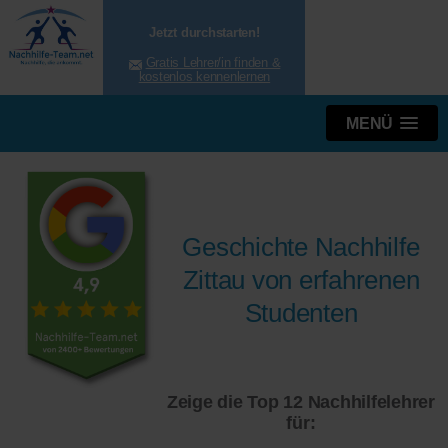
Jetzt durchstarten!
Gratis Lehrer/in finden &
kostenlos kennenlernen
MENÜ
Geschichte Nachhilfe
Zittau von erfahrenen
Studenten
Zeige die Top 12 Nachhilfelehrer
für: