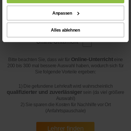
Anpassen
Alles ablehnen
Online-Unterricht
Online-Unterricht
Bitte beachten Sie, dass wir für
eine
200 bis 300 mal bessere Auswahl haben, wodurch sich für
Sie folgende Vorteile ergeben:
1) Die gefundene Lehrkraft wird wahrscheinlich
qualifizierter und zuverlässiger
sein (da viel größere
Auswahl)
2) Sie sparen die Kosten für Nachhilfe vor Ort
(Anfahrtspauschale)