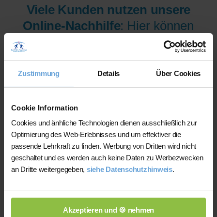
Viele Kunden nutzen unsere
Online-Nachhilfe
: Hier können
wir Ihnen aus mehr als 300
Lehrer/innen pro Fach und
Niveau die am besten
Zustimmung
Details
Über Cookies
qualifizierten Lehrer/innen sofort
zur Verfügung stellen.
Cookie Information
Cookies und änhliche Technologien dienen ausschließlich zur
Optimierung des Web-Erlebnisses und um effektiver die
Jetzt verfügbare Lehrer/innen
passende Lehrkraft zu finden. Werbung von Dritten wird nicht
für Online-Nachhilfe anzeigen
geschaltet und es werden auch keine Daten zu Werbezwecken
an Dritte weitergegeben,
siehe Datenschutzhinweis
.
lassen.
Akzeptieren und 🍪 nehmen