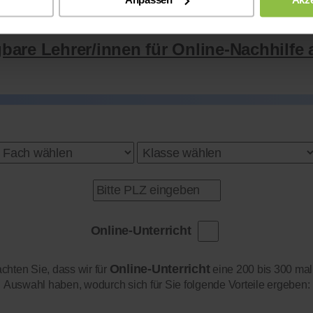
gbare Lehrer/innen für Online-Nachhilfe 
Online-Unterricht
Online-Unterricht
achten Sie, dass wir für
eine 200 bis 300 mal
Auswahl haben, wodurch sich für Sie folgende Vorteile ergeben: