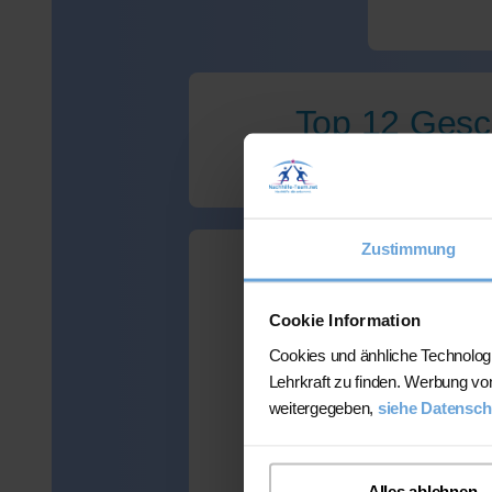
Top 12 Gesch
Zustimmung
Wir haben lei
Cookie Information
Cookies und änhliche Technolog
Lehrkraft zu finden. Werbung vo
weitergegeben,
siehe Datensch
Viele Kunden
mehr als 300 
Alles ablehnen