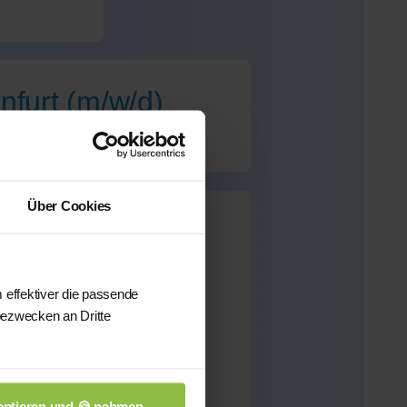
nfurt (m/w/d)
Über Cookies
urt
für dieses Fach
 effektiver die passende
bezwecken an Dritte
önnen wir Ihnen aus
sten qualifizierten
n.
ptieren und 🍪 nehmen