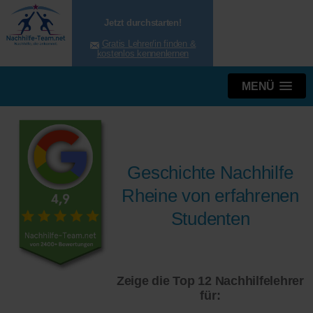
Jetzt durchstarten!
Gratis Lehrer/in finden &
kostenlos kennenlernen
MENÜ
Geschichte Nachhilfe
Rheine von erfahrenen
Studenten
Zeige die Top 12 Nachhilfelehrer
für: