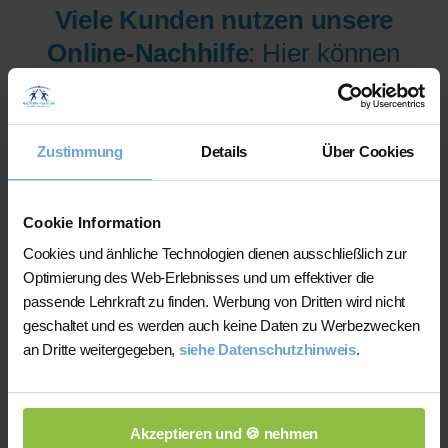
Viele Kunden nutzen unsere
Online-Nachhilfe
: Hier können
wir Ihnen aus mehr als 300
Lehrer/innen pro Fach und
Niveau die am besten
Zustimmung
Details
Über Cookies
qualifizierten Lehrer/innen sofort
zur Verfügung stellen.
Cookie Information
Cookies und änhliche Technologien dienen ausschließlich zur
Optimierung des Web-Erlebnisses und um effektiver die
Jetzt verfügbare Lehrer/innen
passende Lehrkraft zu finden. Werbung von Dritten wird nicht
für Online-Nachhilfe anzeigen
geschaltet und es werden auch keine Daten zu Werbezwecken
an Dritte weitergegeben,
siehe Datenschutzhinweis
.
lassen.
Akzeptieren und 🍪 nehmen