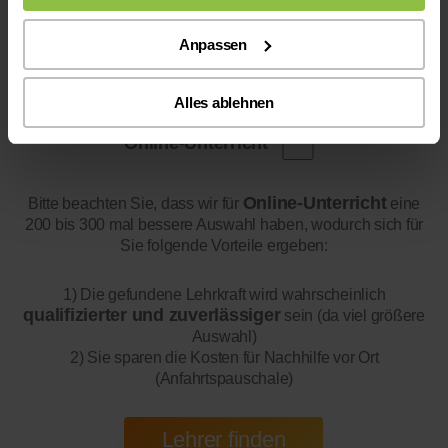
Anpassen
Alles ablehnen
Online-Unterricht
Online-Unterricht
Bitte beachten Sie, dass wir für
eine
200 bis 300 mal bessere Auswahl haben, wodurch sich für
Sie folgende Vorteile ergeben:
1) Die gefundene Lehrkraft wird wahrscheinlich
qualifizierter und zuverlässiger
sein (da viel größere
Auswahl)
2) Sie sparen die Kosten für Nachhilfe vor Ort
(Anfahrtspauschale)