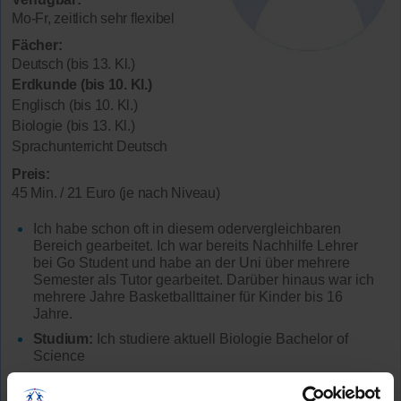
Mo-Fr, zeitlich sehr flexibel
Fächer:
Deutsch (bis 13. Kl.)
Erdkunde (bis 10. Kl.)
Englisch (bis 10. Kl.)
Biologie (bis 13. Kl.)
Sprachunterricht Deutsch
Preis:
45 Min. / 21 Euro (je nach Niveau)
Ich habe schon oft in diesem odervergleichbaren
Bereich gearbeitet. Ich war bereits Nachhilfe Lehrer
bei Go Student und habe an der Uni über mehrere
Semester als Tutor gearbeitet. Darüber hinaus war ich
mehrere Jahre Basketballttainer für Kinder bis 16
Jahre.
Studium:
Ich studiere aktuell Biologie Bachelor of
Science
Abiturdurchschnitt:
2,2