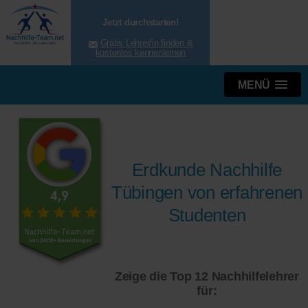
Jetzt durchstarten!
Gratis Lehrer/in finden &
kostenlos kennenlernen
MENÜ
Erdkunde Nachhilfe
Tübingen von erfahrenen
Studenten
Zeige die Top 12 Nachhilfelehrer
für: