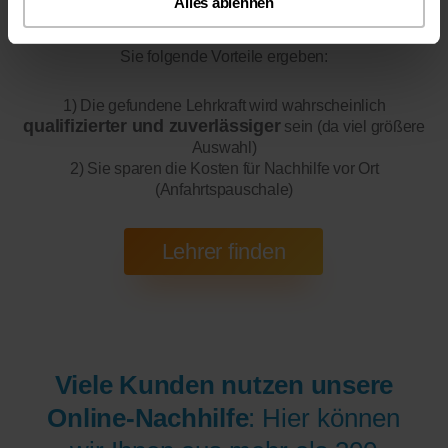
Alles ablehnen
Online-Unterricht
Bitte beachten Sie, dass wir für
eine
200 bis 300 mal bessere Auswahl haben, wodurch sich für
Sie folgende Vorteile ergeben:
1) Die gefundene Lehrkraft wird wahrscheinlich
qualifizierter und zuverlässiger
sein (da viel größere
Auswahl)
2) Sie sparen die Kosten für Nachhilfe vor Ort
(Anfahrtspauschale)
Viele Kunden nutzen unsere
Online-Nachhilfe
: Hier können