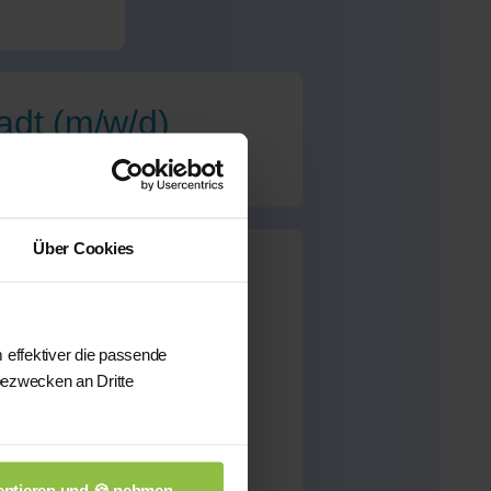
adt (m/w/d)
Über Cookies
dt
für dieses Fach
 effektiver die passende
bezwecken an Dritte
önnen wir Ihnen aus
sten qualifizierten
n.
ptieren und 🍪 nehmen