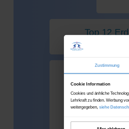
Top 12 Erd
Zustimmung
Wir haben le
Cookie Information
Cookies und änhliche Technolog
Lehrkraft zu finden. Werbung vo
weitergegeben,
siehe Datensch
Viele Kunden
mehr als 300 
Alles ablehnen