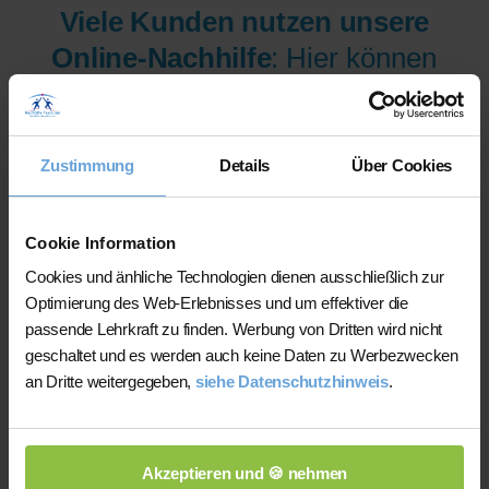
Viele Kunden nutzen unsere
Online-Nachhilfe
: Hier können
wir Ihnen aus mehr als 300
Lehrer/innen pro Fach und
Niveau die am besten
Zustimmung
Details
Über Cookies
qualifizierten Lehrer/innen sofort
zur Verfügung stellen.
Cookie Information
Cookies und änhliche Technologien dienen ausschließlich zur
Optimierung des Web-Erlebnisses und um effektiver die
Jetzt verfügbare Lehrer/innen
passende Lehrkraft zu finden. Werbung von Dritten wird nicht
für Online-Nachhilfe anzeigen
geschaltet und es werden auch keine Daten zu Werbezwecken
an Dritte weitergegeben,
siehe Datenschutzhinweis
.
lassen.
Akzeptieren und 🍪 nehmen