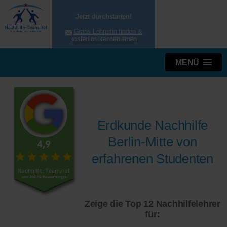
Jetzt durchstarten!
Gratis Lehrer/in finden &
kostenlos kennenlernen
MENÜ
Erdkunde Nachhilfe
Berlin-Mitte von
erfahrenen Studenten
Zeige die Top 12 Nachhilfelehrer
für: