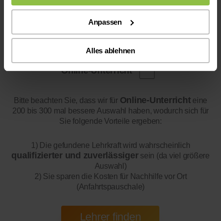
Anpassen
Alles ablehnen
Online-Unterricht
Online-Unterricht
Bitte beachten Sie, dass wir für
eine
200 bis 300 mal bessere Auswahl haben, wodurch sich für
Sie folgende Vorteile ergeben:
1) Die gefundene Lehrkraft wird wahrscheinlich
qualifizierter und zuverlässiger
sein (da viel größere
Auswahl)
2) Sie sparen die Kosten für Nachhilfe vor Ort
(Anfahrtspauschale)