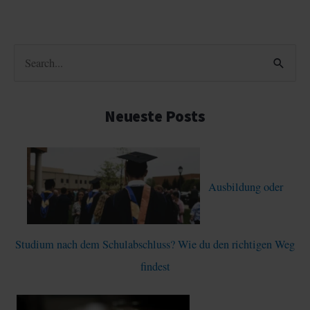
S
u
c
Neueste Posts
h
e
n
Ausbildung oder
n
a
c
Studium nach dem Schulabschluss? Wie du den richtigen Weg
h
findest
: