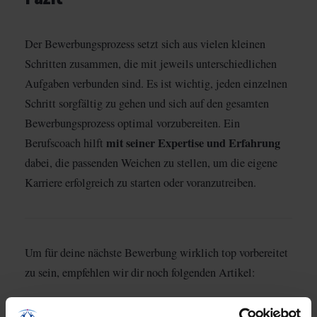
Der Bewerbungsprozess setzt sich aus vielen kleinen
Schritten zusammen, die mit jeweils unterschiedlichen
Aufgaben verbunden sind. Es ist wichtig, jeden einzelnen
Schritt sorgfältig zu gehen und sich auf den gesamten
Bewerbungsprozess optimal vorzubereiten. Ein
mit seiner Expertise und Erfahrung
Berufscoach hilft
dabei, die passenden Weichen zu stellen, um die eigene
Karriere erfolgreich zu starten oder voranzutreiben.
Um für deine nächste Bewerbung wirklich top vorbereitet
zu sein, empfehlen wir dir noch folgenden Artikel:
Anschreiben Bewerbung – 9 Tipps & die ideale