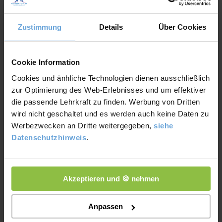
Vorlage für deinen Erfolg
Das Bewerbungsfoto 2023 – Verdopple deine
Zustimmung
Details
Über Cookies
Chancen mit diesen Tipps
Lebenslauf Vorlage – Kostenfreie Muster für deine
Cookie Information
Bewerbung 2023
Cookies und änhliche Technologien dienen ausschließlich
zur Optimierung des Web-Erlebnisses und um effektiver
die passende Lehrkraft zu finden. Werbung von Dritten
wird nicht geschaltet und es werden auch keine Daten zu
Werbezwecken an Dritte weitergegeben,
siehe
About The Author
Datenschutzhinweis
.
Akzeptieren und 🍪 nehmen
Anpassen
Frank Olschewski