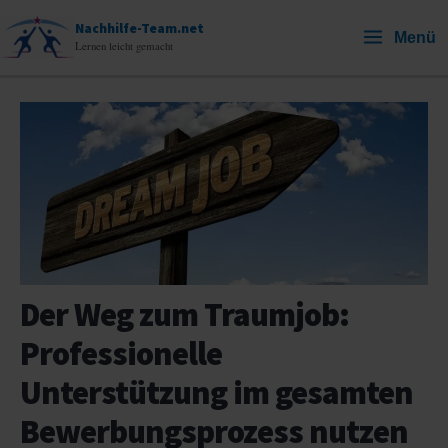
Zum
Nachhilfe-Team.net
Menü
Inhalt
Lernen leicht gemacht
springen
Der Weg zum Traumjob:
Professionelle
Unterstützung im gesamten
Bewerbungsprozess nutzen