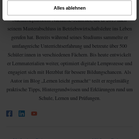
Alles ablehnen
Frank Olschewski ist Gründer und Geschäftsführer der
Nachhilfeplattform Nachhilfe-Team.net, die er 2015 nach
seinem Masterabschluss in Betriebswirtschaftslehre ins Leben
gerufen hat. Bereits während seines Studiums sammelte er
umfangreiche Unterrichtserfahrung und betreute über 500
Schüler:innen in verschiedenen Fächern. Bis heute entwickelt
er Lernmaterialien weiter, optimiert digitale Lernprozesse und
engagiert sich mit Herzblut für bessere Bildungschancen. Als
Autor im Blog „Lernen leicht gemacht“ teilt er regelmäßig
praktische Tipps, Hintergrundwissen und Erklärungen rund um
Schule, Lernen und Prüfungen.