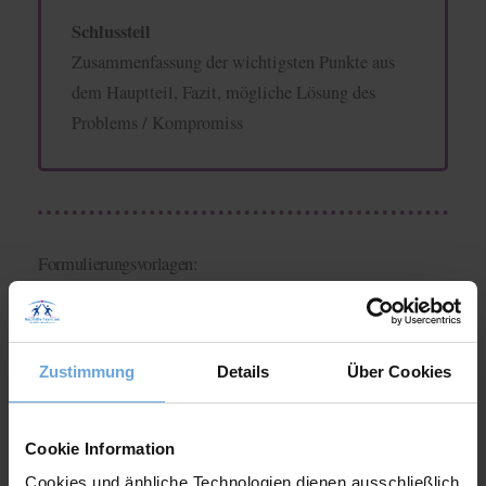
Schlussteil
Zusammenfassung der wichtigsten Punkte aus
dem Hauptteil, Fazit, mögliche Lösung des
Problems / Kompromiss
Formulierungsvorlagen:
Zum Abschluss haben wir nun noch ein paar
Formulierungshilfen
in deiner
für dich, die du
Stellungnahme benutzen kannst:
Zustimmung
Details
Über Cookies
Einleitung
Cookie Information
Cookies und änhliche Technologien dienen ausschließlich