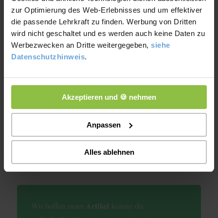
Ich bin der Meinung, dass…
zur Optimierung des Web-Erlebnisses und um effektiver
Daher bin ich der Meinung, dass…
die passende Lehrkraft zu finden. Werbung von Dritten
Meiner Meinung nach…
wird nicht geschaltet und es werden auch keine Daten zu
Ich vertrete die Meinung, dass…
Werbezwecken an Dritte weitergegeben,
siehe
Ich stimme [dem Argument / der
Datenschutzhinweis
.
Aussage / etc.] zu.
Ich stimme [dem Argument / der
Aussage / etc.] nicht zu.
Akzeptieren und 🍪 nehmen
Hauptteil
Anpassen
Schlussteil
Alles ablehnen
Artikel
Wir hoffen unser
konnte dir