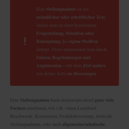
Stellungnahme
Eine
ist ein
mündlicher oder schriftlicher Text
,
indem man zu einer bestimmten
Fragestellung, Situation oder
Behauptung
eigene Position
die
darlegt. Diese untermauert man durch
Fakten, Begründungen und
Argumenten –
Ziel andere
mit dem
zu überzeugen.
von deiner Seite
Stellungnahme
ganz viele
Eine
kann dementsprechend
Formen
annehmen, wie z.B.: einen Leserbrief,
Beschwerde, Kommentar, Produktbewertung, ämtliche
allgemeine/schulische
Stellungnahmen, oder auch