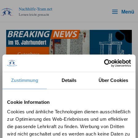
Zum
Nachhilfe-Team.net
Menü
Inhalt
Lernen leicht gemacht
springen
Zustimmung
Details
Über Cookies
Buchdruck Gutenberg –
Cookie Information
Buchdruckmaschine + Folgen
Cookies und änhliche Technologien dienen ausschließlich
flott erklärt
zur Optimierung des Web-Erlebnisses und um effektiver
die passende Lehrkraft zu finden. Werbung von Dritten
Schreibe einen Kommentar
/
Deutsch
,
Geschichte
wird nicht geschaltet und es werden auch keine Daten zu