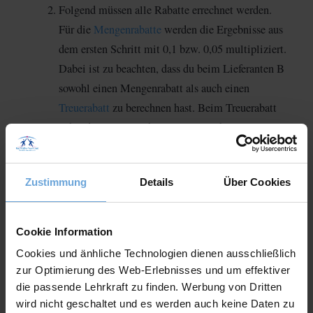
Folgend müssen alle Rabatte errechnet werden.
Für die
Mengenrabatte
werden die Ergebnisse aus
dem ersten Schritt mit 0,1 bzw. 0,05 multipliziert.
Dabei ist zu beachten, dass du beim Lieferanten B
sowohl einen Mengenrabatt als auch einen
Treuerabatt
zu berechnen hast. Beim Treuerabatt
gehst du genau wie beim Mengenrabatt vor.
Den Zieleinkaufspreis erhältst du, nach
Abzug der
Lieferrabatte
. Jetzt errechnest du den Preisnachlass
Zustimmung
Details
Über Cookies
für den Lieferskonto mit Hilfe des
Zieleinkaufspreises.
Im Anschluss
reduzierst
du denn Zieleinkaufspreis
Cookie Information
um den
Lieferskonto
und erhältst den
Cookies und änhliche Technologien dienen ausschließlich
Bareinkaufspreis.
zur Optimierung des Web-Erlebnisses und um effektiver
Der letzte Schritt sieht so aus, dass du den
die passende Lehrkraft zu finden. Werbung von Dritten
Bareinkaufspreis und alle
Bezugskosten
wird nicht geschaltet und es werden auch keine Daten zu