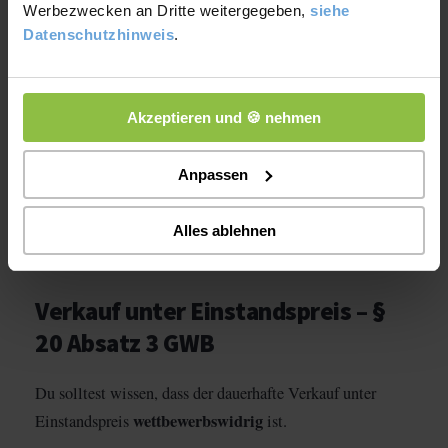
Werbezwecken an Dritte weitergegeben,
siehe
miteinander
verrechnest
. Das Ergebnis ist der Wert
Datenschutzhinweis
.
für den Bezugspreis.
Nachdem du beide Angebote miteinander verglichen hast,
Akzeptieren und 🍪 nehmen
zeigt sich, dass Lieferant B mit 1517,10€ die bessere Wahl
ist.
Anpassen
Alles ablehnen
Verkauf unter Einstandspreis – §
20 Absatz 3 GWB
Du solltest wissen, dass der dauerhafte Verkauf unter
wettbewerbswidrig
Einstandspreis
ist.