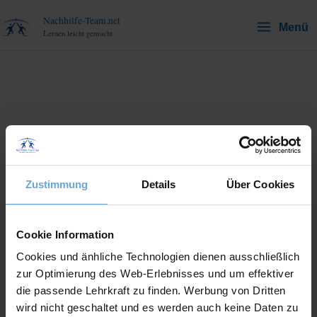
Zum
Nachhilfe-Team.net
Menü
Inhalt
Lernen leicht gemacht
springen
Klasse 11
Hier findest du alle
Zustimmung
Details
Über Cookies
Lernmaterialien, Erklärungen
und Übungen für Mathematik
Cookie Information
der Klasse 11. Entdecke
Cookies und änhliche Technologien dienen ausschließlich
zur Optimierung des Web-Erlebnisses und um effektiver
hilfreiche Tipps und passende
die passende Lehrkraft zu finden. Werbung von Dritten
wird nicht geschaltet und es werden auch keine Daten zu
Artikel, um dich in Mathematik