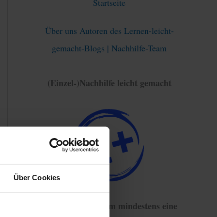
Startseite
Über uns Autoren des Lernen-leicht-
gemacht-Blogs | Nachhilfe-Team
(Einzel-)Nachhilfe leicht gemacht
Über Cookies
93% haben sich um mindestens eine