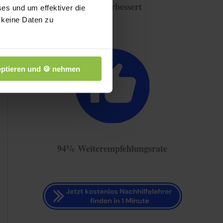
Note verbessert
es und um effektiver die
 keine Daten zu
ptieren und 🍪 nehmen
94% Weiterempfehlungsrate