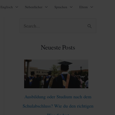
Englisch
Nebenfächer
Sprachen
Eltern
S
u
c
Neueste Posts
h
e
n
n
a
Ausbildung oder Studium nach dem
c
Schulabschluss? Wie du den richtigen
h
Weg findest