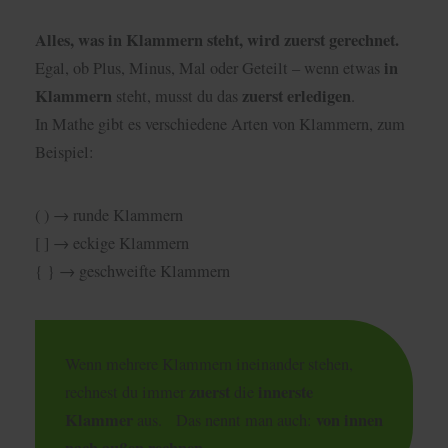
Alles, was in Klammern steht, wird zuerst gerechnet.
in
Egal, ob Plus, Minus, Mal oder Geteilt – wenn etwas
Klammern
zuerst erledigen
steht, musst du das
.
In Mathe gibt es verschiedene Arten von Klammern, zum
Beispiel:
( ) → runde Klammern
[ ] → eckige Klammern
{ } → geschweifte Klammern
Wenn mehrere Klammern ineinander stehen,
zuerst
innerste
rechnest du immer
die
Klammer
von innen
aus. Das nennt man auch: