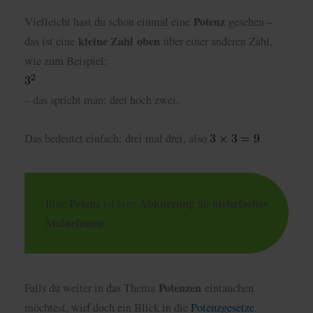
Potenz
Vielleicht hast du schon einmal eine
gesehen –
kleine Zahl
oben
das ist eine
über einer anderen Zahl,
wie zum Beispiel:
– das spricht man: drei hoch zwei.
Das bedeutet einfach: drei mal drei, also
.
Potenz
Abkürzung
mehrfaches
Eine
ist eine
für
Malnehmen
.
Potenzen
Falls du weiter in das Thema
eintauchen
möchtest, wirf doch ein Blick in die
Potenzgesetze
.