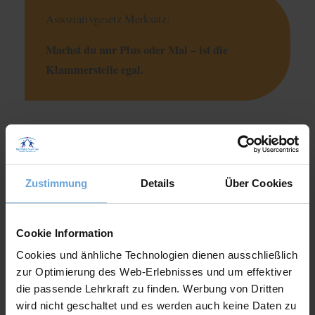
Assoziativgesetz Merksatz:
Machst du nur Plus oder Mal – ist die
Klammerstelle egal.
Assoziativgesetz Beispielaufgabe
Assoziativgesetz
Das Ziel beim
ist dir das Berechnen des
Zustimmung
Details
Über Cookies
Terms zu vereinfachen, indem du durch Klammern
bestimmte Teile des Terms zuerst berechnest.
Cookie Information
Cookies und änhliche Technologien dienen ausschließlich
Hier sind zwei Beispiele:
zur Optimierung des Web-Erlebnisses und um effektiver
die passende Lehrkraft zu finden. Werbung von Dritten
wird nicht geschaltet und es werden auch keine Daten zu
Assoziativgesetz in der Addition: