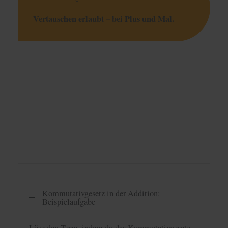
Vertauschen erlaubt – bei Plus und Mal.
Kommutativgesetz in der Addition:
Beispielaufgabe
Löse den Term, indem du das Kommutativgesetz