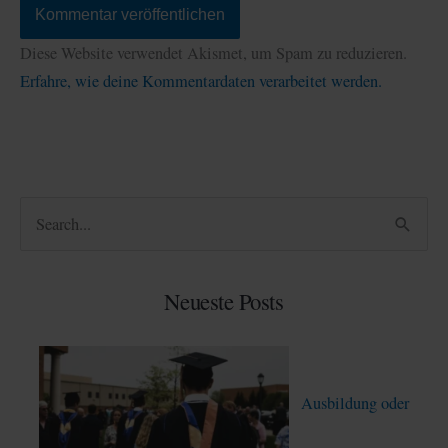
Diese Website verwendet Akismet, um Spam zu reduzieren.
Erfahre, wie deine Kommentardaten verarbeitet werden.
S
u
c
Neueste Posts
h
e
n
Ausbildung oder
n
a