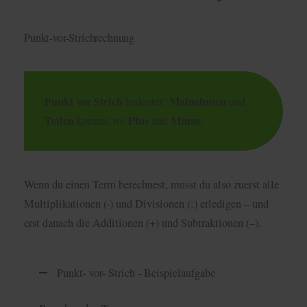
Punkt-vor-Strichrechnung
Punkt vor Strich
Malnehmen
bedeutet:
und
Teilen
Plus
Minus
kommt vor
und
.
Wenn du einen Term berechnest, musst du also zuerst alle
Multiplikationen (·) und Divisionen (:) erledigen – und
erst danach die Additionen (+) und Subtraktionen (–).
Punkt- vor- Strich - Beispielaufgabe