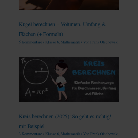
Kugel berechnen – Volumen, Umfang &
Flächen (+ Formeln)
5 Kommentare
/
Klasse 6
,
Mathematik
/ Von
Frank Olschewski
Kreis berechnen (2025): So geht es richtig! –
mit Beispiel
3 Kommentare
/
Klasse 6
,
Mathematik
/ Von
Frank Olschewski