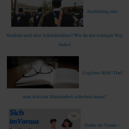
n
Ausbildung oder
n
a
c
Studium nach dem Schulabschluss? Wie du den richtigen Weg
h
findest
:
Legitime Hilfe? Darf
man sich eine Masterarbeit schreiben lassen?
Danke im Voraus –