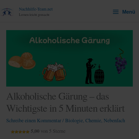
Zum
Nachhilfe-Team.net
Menü
Inhalt
Lernen leicht gemacht
springen
Alkoholische Gärung – das
Wichtigste in 5 Minuten erklärt
Schreibe einen Kommentar
/
Biologie
,
Chemie
,
Nebenfach
5,00
von 5 Sterne