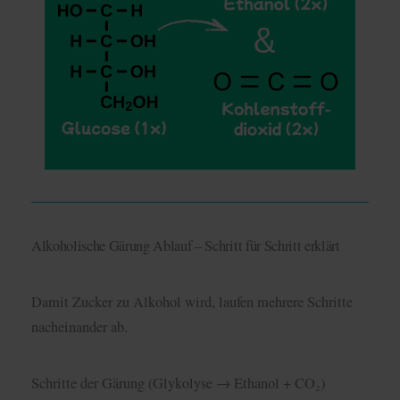
Alkoholische Gärung Ablauf – Schritt für Schritt erklärt
Damit Zucker zu Alkohol wird, laufen mehrere Schritte
nacheinander ab.
Schritte der Gärung (Glykolyse → Ethanol + CO₂)