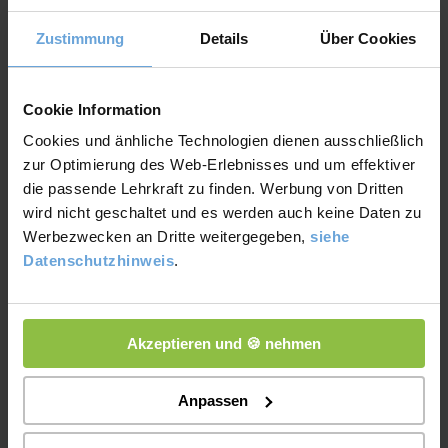
Zustimmung
Details
Über Cookies
Cookie Information
Fazit
Cookies und änhliche Technologien dienen ausschließlich
zur Optimierung des Web-Erlebnisses und um effektiver
Die alkoholische Gärung ist ein natürlicher Prozess, bei
die passende Lehrkraft zu finden. Werbung von Dritten
wird nicht geschaltet und es werden auch keine Daten zu
dem Zucker zu Alkohol und Kohlenstoffdioxid wird.
Werbezwecken an Dritte weitergegeben,
siehe
Hefen spielen dabei die Hauptrolle, weil sie den Zucker
Datenschutzhinweis
.
abbauen und so Energie gewinnen, auch ohne Sauerstoff.
Dieser Vorgang ist nicht nur wichtig für Lebensmittel wie
Akzeptieren und 🍪 nehmen
Brot, Bier und Wein, sondern auch für die Herstellung von
Biokraftstoffen.
Anpassen
So zeigt die alkoholische Gärung, wie Biologie, Chemie