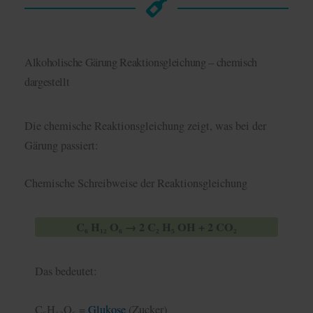
Alkoholische Gärung Reaktionsgleichung – chemisch
dargestellt
Die chemische Reaktionsgleichung zeigt, was bei der
Gärung passiert:
Chemische Schreibweise der Reaktionsgleichung
C₆ H₁₂ O₆ → 2 C₂ H₅ OH + 2 CO₂
Das bedeutet:
C₆H₁₂O₆ =
Glukose
(Zucker)