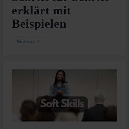
erklärt mit
Beispielen
SWOT
Weiterlesen
Analyse
–
Schritt
Für
Schritt
Erklärt
Mit
Beispielen