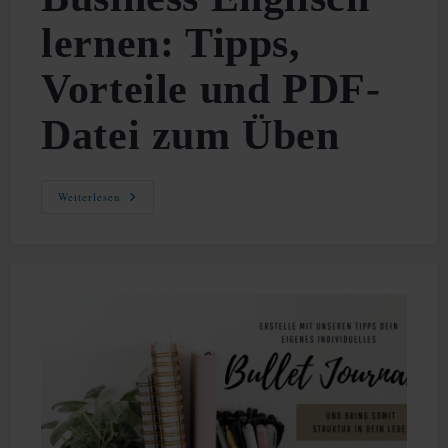
lernen: Tipps,
Vorteile und PDF-
Datei zum Üben
Business
Weiterlesen
Englisch
Lernen:
Tipps,
Vorteile
Und
PDF-
Datei
Zum
Üben