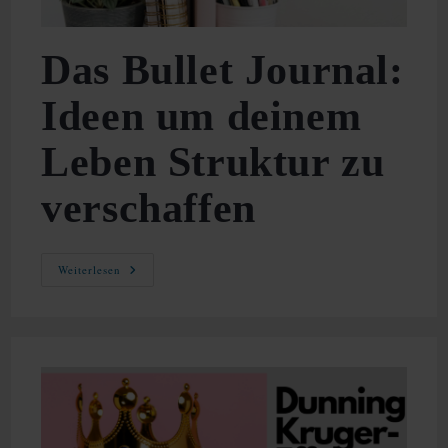
Das Bullet Journal:
Ideen um deinem
Leben Struktur zu
verschaffen
Das
Weiterlesen
Bullet
Journal:
Ideen
Um
Deinem
Leben
Struktur
Zu
Verschaffen