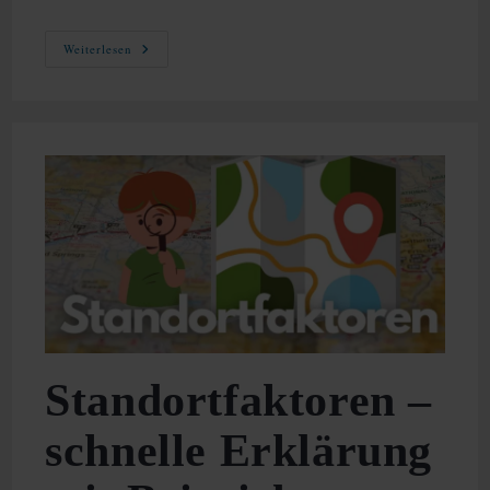
Effizienz
Weiterlesen
–
Effektiv
Und
Schnell
Verstehen
Standortfaktoren –
schnelle Erklärung