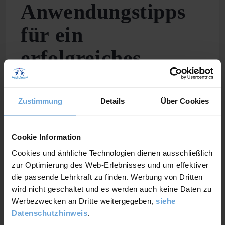
Anwendungstipps
für ein
erfolgreiches
Leben
Zustimmung
Details
Über Cookies
Mindset:
Weiterlesen
Bedeutung
&
6
Cookie Information
Anwendungstipps
Für
Cookies und änhliche Technologien dienen ausschließlich
Ein
Erfolgreiches
zur Optimierung des Web-Erlebnisses und um effektiver
Leben
die passende Lehrkraft zu finden. Werbung von Dritten
wird nicht geschaltet und es werden auch keine Daten zu
Werbezwecken an Dritte weitergegeben,
siehe
Datenschutzhinweis
.