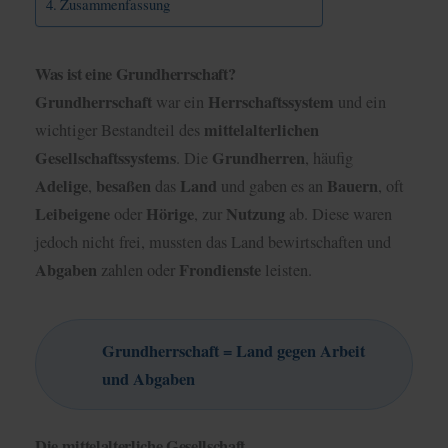
Zusammenfassung
Was ist eine Grundherrschaft?
Grundherrschaft
Herrschaftssystem
war ein
und ein
mittelalterlichen
wichtiger Bestandteil des
Gesellschaftssystems
Grundherren
. Die
, häufig
Adelige
besaßen
Land
Bauern
,
das
und gaben es an
, oft
Leibeigene
Hörige
Nutzung
oder
, zur
ab. Diese waren
jedoch nicht frei, mussten das Land bewirtschaften und
Abgaben
Frondienste
zahlen oder
leisten.
Grundherrschaft = Land gegen Arbeit
und Abgaben
Die mittelalterliche Gesellschaft