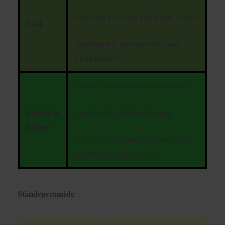
- schützen das Land und führen Kriege
Adel
- besaßen und regierten das Land
(Grundherren)
- Bauern, Handwerker und Händler
Bauern &
- größter Teil der Bevölkerung
Bürger
- mussten Arbeiten, Abgaben leisten
und hatten wenig Rechte
Ständepyramide