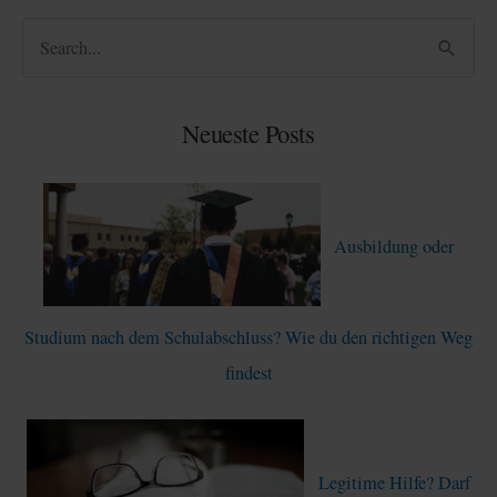
S
u
c
Neueste Posts
h
e
n
Ausbildung oder
n
a
c
Studium nach dem Schulabschluss? Wie du den richtigen Weg
h
findest
:
Legitime Hilfe? Darf