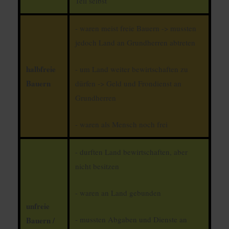
Teil selbst
- waren meist freie Bauern -> mussten
jedoch Land an Grundherren abtreten
halbfreie
- um Land weiter bewirtschaften zu
Bauern
dürfen -> Geld und Frondienst an
Grundherren
- waren als Mensch noch frei
- durften Land bewirtschaften, aber
nicht besitzen
- waren an Land gebunden
unfreie
- mussten Abgaben und Dienste an
Bauern /