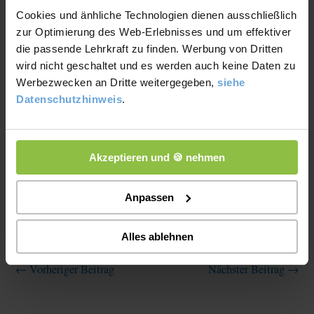
seinem Masterabschluss in Betriebswirtschaftslehre ins Leben
Cookies und änhliche Technologien dienen ausschließlich
zur Optimierung des Web-Erlebnisses und um effektiver
gerufen hat. Bereits während seines Studiums sammelte er
die passende Lehrkraft zu finden. Werbung von Dritten
umfangreiche Unterrichtserfahrung und betreute über 500
wird nicht geschaltet und es werden auch keine Daten zu
Schüler:innen in verschiedenen Fächern. Bis heute entwickelt
Werbezwecken an Dritte weitergegeben,
siehe
er Lernmaterialien weiter, optimiert digitale Lernprozesse und
Datenschutzhinweis
.
engagiert sich mit Herzblut für bessere Bildungschancen. Als
Autor im Blog „Lernen leicht gemacht“ teilt er regelmäßig
praktische Tipps, Hintergrundwissen und Erklärungen rund um
Akzeptieren und 🍪 nehmen
Schule, Lernen und Prüfungen.
Anpassen
Alles ablehnen
←
Vorheriger Beitrag
Nächster Beitrag
→