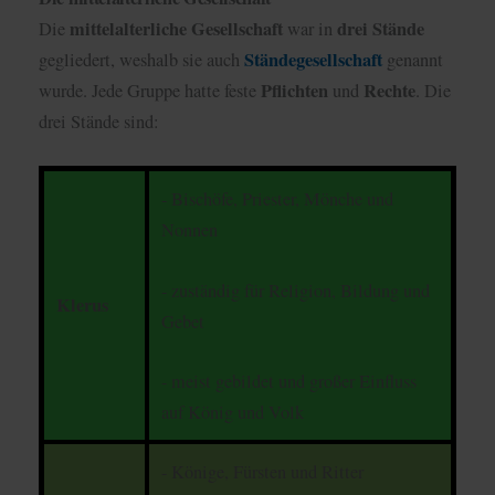
mittelalterliche
Gesellschaft
drei Stände
Die
war in
Ständegesellschaft
gegliedert, weshalb sie auch
genannt
Pflichten
Rechte
wurde. Jede Gruppe hatte feste
und
. Die
drei Stände sind:
- Bischöfe, Priester, Mönche und
Nonnen
- zuständig für Religion, Bildung und
Klerus
Gebet
- meist gebildet und großer Einfluss
auf König und Volk
- Könige, Fürsten und Ritter