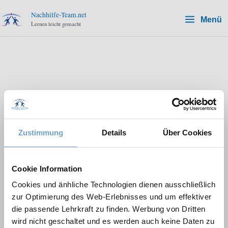
Zum
Nachhilfe-Team.net
Menü
Inhalt
Lernen leicht gemacht
springen
Politik & Wirtschaft
Hier findest du alle
Zustimmung
Details
Über Cookies
Lernmaterialien, Erklärungen
und Übungen für Politik &
Cookie Information
Wirtschaft. Entdecke hilfreiche
Cookies und änhliche Technologien dienen ausschließlich
zur Optimierung des Web-Erlebnisses und um effektiver
Tipps und passende Artikel, um
die passende Lehrkraft zu finden. Werbung von Dritten
wird nicht geschaltet und es werden auch keine Daten zu
dich in Politik & Wirtschaft zu