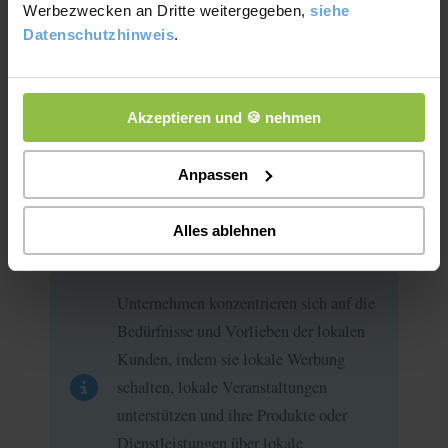
Werbezwecken an Dritte weitergegeben,
siehe
Datenschutzhinweis
.
Akzeptieren und 🍪 nehmen
Ein lokaler Absatzmarkt
bezieht sich auf einen
Anpassen
begrenzten geografischen Bereich wie eine Stadt oder
Nachbarschaft.
Alles ablehnen
Unternehmen konzentrieren sich auf die
Bedürfnisse und Vorlieben der lokalen
Kunden, indem sie lokale Werbung
schalten, lokale Veranstaltungen
unterstützen und ihre Produkte oder
Dienstleistungen über lokale