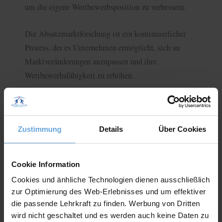
um die eigene Wettbewerbsposition zu verbessern.
Die Absatzmarktforschung ist ein kontinuierlicher
Prozess, der es Unternehmen ermöglicht, sich an
Marktveränderungen anzupassen und ihre
Wettbewerbsfähigkeit zu erhöhen.
Es ist ein wertvolles Instrument, um fundierte
Entscheidungen zu treffen und den Erfolg auf dem
Zustimmung
Details
Über Cookies
Absatzmarkt zu steigern.
Cookie Information
Alles Wichtige über den regionalen Absatzmarkt!
Cookies und änhliche Technologien dienen ausschließlich
zur Optimierung des Web-Erlebnisses und um effektiver
die passende Lehrkraft zu finden. Werbung von Dritten
wird nicht geschaltet und es werden auch keine Daten zu