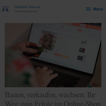
Zum
Nachhilfe-Team.net
Menü
Inhalt
Lernen leicht gemacht
springen
Bauen, verkaufen, wachsen: Ihr
Weg zum Erfolg im Online-Shop