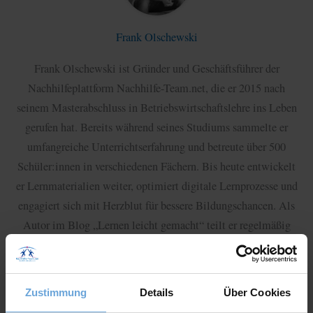
Frank Olschewski
Frank Olschewski ist Gründer und Geschäftsführer der
Nachhilfeplattform Nachhilfe-Team.net, die er 2015 nach
seinem Masterabschluss in Betriebswirtschaftslehre ins Leben
gerufen hat. Bereits während seines Studiums sammelte er
umfangreiche Unterrichtserfahrung und betreute über 500
Schüler:innen in verschiedenen Fächern. Bis heute entwickelt
er Lernmaterialien weiter, optimiert digitale Lernprozesse und
engagiert sich mit Herzblut für bessere Bildungschancen. Als
Autor im Blog „Lernen leicht gemacht“ teilt er regelmäßig
praktische Tipps, Hintergrundwissen und Erklärungen rund um
Schule, Lernen und Prüfungen.
Zustimmung
Details
Über Cookies