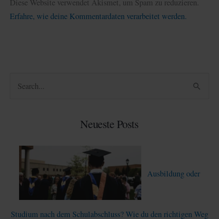
Diese Website verwendet Akismet, um Spam zu reduzieren.
Erfahre, wie deine Kommentardaten verarbeitet werden.
S
u
c
Neueste Posts
h
e
n
Ausbildung oder
n
a
c
Studium nach dem Schulabschluss? Wie du den richtigen Weg