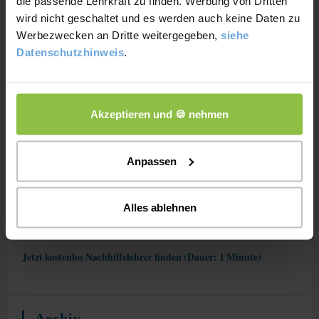
die passende Lehrkraft zu finden. Werbung von Dritten
wird nicht geschaltet und es werden auch keine Daten zu
Werbezwecken an Dritte weitergegeben,
siehe
Datenschutzhinweis
.
Akzeptieren und 🍪 nehmen
94% Weiterempfehlungsrate
Anpassen
93%
haben sich bei mind. 4 Einheiten um 1-2 Noten
Alles ablehnen
verbessert
100% Flexibilität – keine Bindung jeglicher Art
Jetzt kostenlos Nachhilfelehrer finden (Dauer: 1 Minute)
Archiv