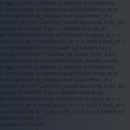
b.tage_zeiten, b.abinote, b.studium, lf.vorstellung,
lf.sprachequali, b.allgemeinquali FROM lehrer as b
LEFT JOIN lehrer_faecher as lf ON b.lehrer_id =
lf.lehrer_id LEFT JOIN std_woche as sw ON b.std_id =
sw.std_id WHERE b.plz >= '48649' AND (b.plz
BETWEEN 48141 AND 48730) AND lf.status_id = '1'
AND b.std_id != 0 AND b.std_id != '1' AND lf.fach_id =
:fach1 ORDER BY b.plz LIMIT 12) UNION ALL (
SELECT DISTINCT b.lehrer_id, b.exp, b.plz, b.ort,
b.lehrervorname, b.lehrernachname, sw.std_woche,
b.tage_zeiten, b.abinote, b.studium, lf.vorstellung,
lf.sprachequali, b.allgemeinquali FROM lehrer as b
LEFT JOIN lehrer_faecher as lf ON b.lehrer_id =
lf.lehrer_id LEFT JOIN std_woche as sw ON b.std_id =
sw.std_id WHERE b.plz < '48649' AND (b.plz
BETWEEN 48141 AND 48730) AND lf.status_id = '1'
AND b.std_id != 0 AND b.std_id != '1' AND lf.fach_id =
:fach1 ORDER BY b.plz LIMIT 12 ) ) AS n ORDER BY
distance LIMIT 12
session fach1id:50