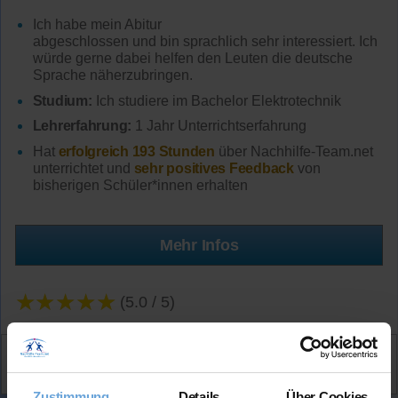
Ich habe mein Abitur
abgeschlossen und bin sprachlich sehr interessiert. Ich
würde gerne dabei helfen den Leuten die deutsche
Sprache näherzubringen.
Studium:
Ich studiere im Bachelor Elektrotechnik
Lehrerfahrung:
1 Jahr Unterrichtserfahrung
Hat
erfolgreich 193 Stunden
über Nachhilfe-Team.net
unterrichtet und
sehr positives Feedback
von
bisherigen Schüler*innen erhalten
Mehr Infos
★★★★★
(5.0 / 5)
Aktiv
Abdullah
kontaktieren
Zustimmung
Details
Über Cookies