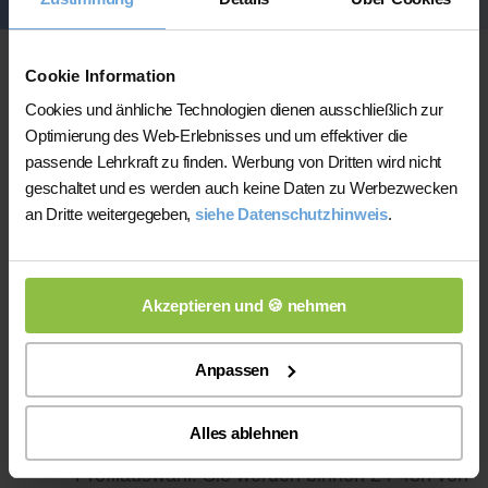
Cookie Information
Cookies und änhliche Technologien dienen ausschließlich zur
Optimierung des Web-Erlebnisses und um effektiver die
passende Lehrkraft zu finden. Werbung von Dritten wird nicht
geschaltet und es werden auch keine Daten zu Werbezwecken
an Dritte weitergegeben,
siehe Datenschutzhinweis
.
Online-Unterricht
Akzeptieren und 🍪 nehmen
Anpassen
Statt der Profilauswahl kostenlos hier
Alles ablehnen
unseren Lehrerfinder nutzen
statt
Profilauswahl: Sie werden binnen 24-48h von