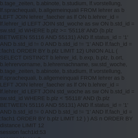
b.tage_zeiten, b.abinote, b.studium, lf.vorstellung,
lf.sprachequali, b.allgemeinquali FROM lehrer as b
LEFT JOIN lehrer_faecher as lf ON b.lehrer_id =
lf.lehrer_id LEFT JOIN std_woche as sw ON b.std_id =
sw.std_id WHERE b.plz >= '55118' AND (b.plz
BETWEEN 55116 AND 55131) AND lf.status_id = '1'
AND b.std_id != 0 AND b.std_id != '1' AND lf.fach_id =
:fach1 ORDER BY b.plz LIMIT 12) UNION ALL (
SELECT DISTINCT b.lehrer_id, b.exp, b.plz, b.ort,
b.lehrervorname, b.lehrernachname, sw.std_woche,
b.tage_zeiten, b.abinote, b.studium, lf.vorstellung,
lf.sprachequali, b.allgemeinquali FROM lehrer as b
LEFT JOIN lehrer_faecher as lf ON b.lehrer_id =
lf.lehrer_id LEFT JOIN std_woche as sw ON b.std_id =
sw.std_id WHERE b.plz < '55118' AND (b.plz
BETWEEN 55116 AND 55131) AND lf.status_id = '1'
AND b.std_id != 0 AND b.std_id != '1' AND lf.fach_id =
:fach1 ORDER BY b.plz LIMIT 12 ) ) AS n ORDER BY
distance LIMIT 12
session fach1id:53