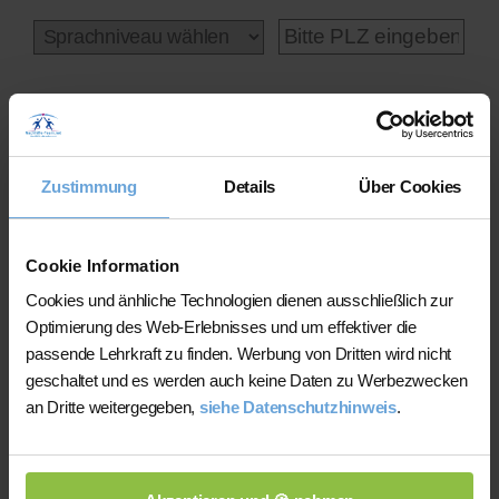
Online-Unterricht
Zustimmung
Details
Über Cookies
Cookie Information
Cookies und änhliche Technologien dienen ausschließlich zur
Statt der Profilauswahl kostenlos hier
Optimierung des Web-Erlebnisses und um effektiver die
unseren Lehrerfinder nutzen
statt
passende Lehrkraft zu finden. Werbung von Dritten wird nicht
Profilauswahl: Sie werden binnen 24-48h von
geschaltet und es werden auch keine Daten zu Werbezwecken
bis zu zwei optimal passenden Kandidaten
an Dritte weitergegeben,
siehe Datenschutzhinweis
.
kontaktiert, die Sie kostenlos & unverbindlich
kennenlernen können.