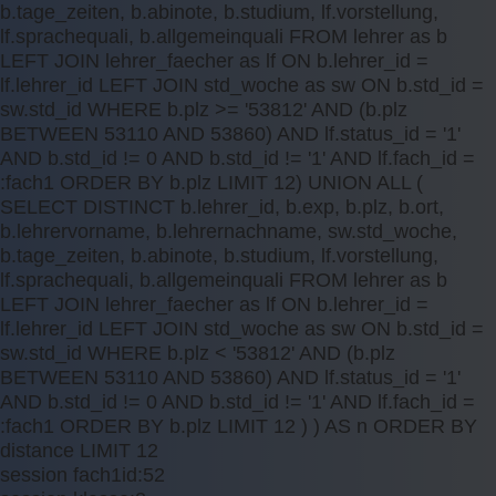
b.tage_zeiten, b.abinote, b.studium, lf.vorstellung,
lf.sprachequali, b.allgemeinquali FROM lehrer as b
LEFT JOIN lehrer_faecher as lf ON b.lehrer_id =
lf.lehrer_id LEFT JOIN std_woche as sw ON b.std_id =
sw.std_id WHERE b.plz >= '53812' AND (b.plz
BETWEEN 53110 AND 53860) AND lf.status_id = '1'
AND b.std_id != 0 AND b.std_id != '1' AND lf.fach_id =
:fach1 ORDER BY b.plz LIMIT 12) UNION ALL (
SELECT DISTINCT b.lehrer_id, b.exp, b.plz, b.ort,
b.lehrervorname, b.lehrernachname, sw.std_woche,
b.tage_zeiten, b.abinote, b.studium, lf.vorstellung,
lf.sprachequali, b.allgemeinquali FROM lehrer as b
LEFT JOIN lehrer_faecher as lf ON b.lehrer_id =
lf.lehrer_id LEFT JOIN std_woche as sw ON b.std_id =
sw.std_id WHERE b.plz < '53812' AND (b.plz
BETWEEN 53110 AND 53860) AND lf.status_id = '1'
AND b.std_id != 0 AND b.std_id != '1' AND lf.fach_id =
:fach1 ORDER BY b.plz LIMIT 12 ) ) AS n ORDER BY
distance LIMIT 12
session fach1id:52