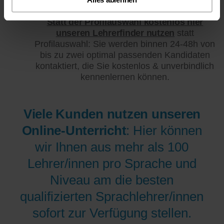
Statt der Profilauswahl kostenlos hier
unseren Lehrerfinder nutzen
statt
Profilauswahl: Sie werden binnen 24-48h von
bis zu zwei optimal passenden Kandidaten
kontaktiert, die Sie kostenlos & unverbindlich
kennenlernen können.
Viele Kunden nutzen unseren
Online-Unterricht
: Hier können
wir Ihnen aus mehr als 100
Lehrer/innen pro Sprache und
Niveau am die besten
qualifizierten Sprachlehrer/innen
sofort zur Verfügung stellen.