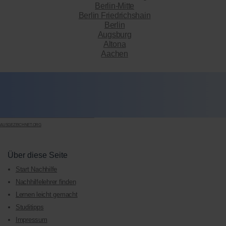
Berlin-Mitte
Berlin Friedrichshain
Berlin
Augsburg
Altona
Aachen
AUSGEZEICHNET.ORG
Über diese Seite
Start Nachhilfe
Nachhilfelehrer finden
Lernen leicht gemacht
Studitipps
Impressum