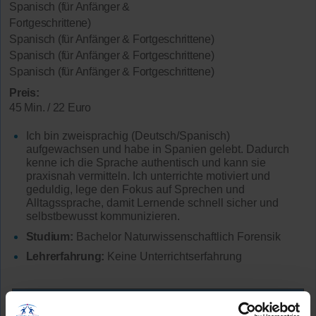
Spanisch (für Anfänger &
Fortgeschrittene)
Spanisch (für Anfänger & Fortgeschrittene)
Spanisch (für Anfänger & Fortgeschrittene)
Spanisch (für Anfänger & Fortgeschrittene)
Preis:
45 Min. / 22 Euro
Ich bin zweisprachig (Deutsch/Spanisch)
aufgewachsen und habe in Spanien gelebt. Dadurch
kenne ich die Sprache authentisch und kann sie
praxisnah vermitteln. Ich unterrichte motiviert und
geduldig, lege den Fokus auf Sprechen und
Alltagssprache, damit Lernende schnell sicher und
selbstbewusst kommunizieren.
Studium:
Bachelor Naturwissenschaftlich Forensik
Lehrerfahrung:
Keine Unterrichtserfahrung
Mehr Infos