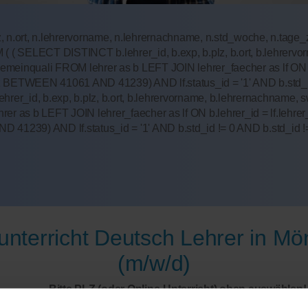
 n.ort, n.lehrervorname, n.lehrernachname, n.std_woche, n.tage_zei
 ( ( SELECT DISTINCT b.lehrer_id, b.exp, b.plz, b.ort, b.lehrerv
b.allgemeinquali FROM lehrer as b LEFT JOIN lehrer_faecher as lf 
z BETWEEN 41061 AND 41239) AND lf.status_id = '1' AND b.std_id
r_id, b.exp, b.plz, b.ort, b.lehrervorname, b.lehrernachname, sw
lehrer as b LEFT JOIN lehrer_faecher as lf ON b.lehrer_id = lf.le
239) AND lf.status_id = '1' AND b.std_id != 0 AND b.std_id != '
unterricht Deutsch Lehrer in M
(m/w/d)
Bitte PLZ (oder Online-Unterricht) oben auswählen!