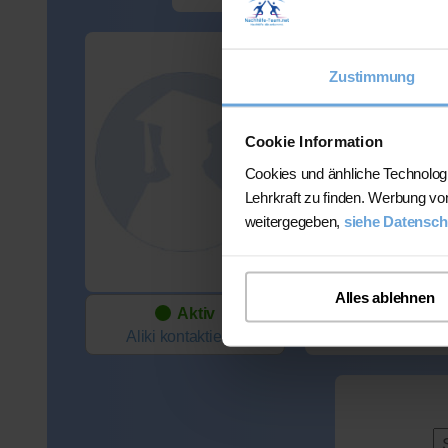
Aliki
Zustimmung
Wohnort:
41068 Mönchenglad
Cookie Information
Verfügbar:
Cookies und änhliche Technolog
Mo-So ab 16
Lehrkraft zu finden. Werbung vo
Spezialisiert auf S
weitergegeben,
siehe Datensch
Deutsch
Preis:
45 Min. / 22 Euro
Alles ablehnen
Aktiv
Aliki
kontaktieren