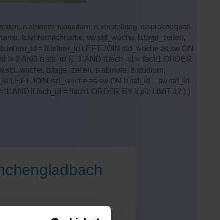
ten, n.abinote, n.studium, n.vorstellung, n.sprachequali,
orname, b.lehrernachname, sw.std_woche, b.tage_zeiten,
ON b.lehrer_id = lf.lehrer_id LEFT JOIN std_woche as sw ON
 != 0 AND b.std_id != '1' AND lf.fach_id = :fach1 ORDER
.std_woche, b.tage_zeiten, b.abinote, b.studium,
hrer_id LEFT JOIN std_woche as sw ON b.std_id = sw.std_id
1' AND lf.fach_id = :fach1 ORDER BY b.plz LIMIT 12 ) )
önchengladbach