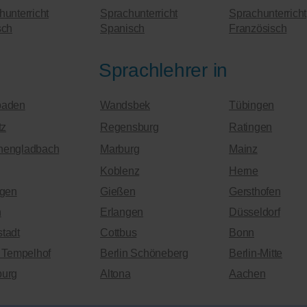
hunterricht
Sprachunterricht
Sprachunterricht
sch
Spanisch
Französisch
Sprachlehrer in
baden
Wandsbek
Tübingen
tz
Regensburg
Ratingen
hengladbach
Marburg
Mainz
Koblenz
Herne
ngen
Gießen
Gersthofen
n
Erlangen
Düsseldorf
tadt
Cottbus
Bonn
n Tempelhof
Berlin Schöneberg
Berlin-Mitte
urg
Altona
Aachen