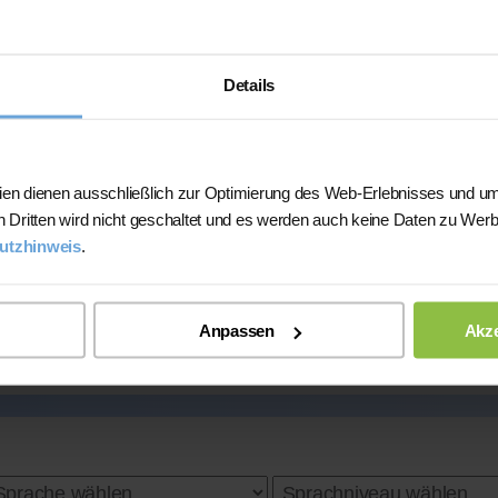
Ich hatte eine gute Abiturnote, sowie v
Details
Studium:
Rechtswissenschaften
bach
Abiturdurchschnitt:
1,5
ien dienen ausschließlich zur Optimierung des Web-Erlebnisses und um
Lehrerfahrung:
2 Jahre Unterrichtserf
n Dritten wird nicht geschaltet und es werden auch keine Daten zu Wer
prachunterricht
utzhinweis
.
Mehr Infos
Anpassen
Akze