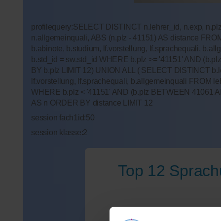
profilequery:SELECT DISTINCT n.lehrer_id, n.exp, n.plz,
n.allgemeinquali, ABS (n.plz - 41151) AS distance FROM
b.abinote, b.studium, lf.vorstellung, lf.sprachequali, 
b.std_id = sw.std_id WHERE b.plz >= '41151' AND (b.pl
BY b.plz LIMIT 12) UNION ALL ( SELECT DISTINCT b.lehre
lf.vorstellung, lf.sprachequali, b.allgemeinquali FROM 
WHERE b.plz < '41151' AND (b.plz BETWEEN 41061 AND 41
AS n ORDER BY distance LIMIT 12
session fach1id:50
session klasse:2
Top 12 Sprach