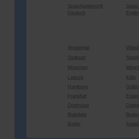
Sprachunterricht
Sprac
Deutsch
Engli
Wuppertal
Wies
Stuttgart
Stegli
München
Mönc
Leipzig
Köln
Hamburg
Götti
Frankfurt
Esse
Dortmund
Darms
Bielefeld
Berli
Berlin
Augsb