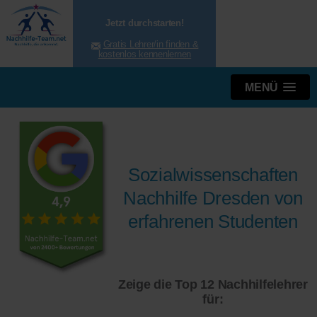
Jetzt durchstarten!
Gratis Lehrer/in finden &
kostenlos kennenlernen
MENÜ
Sozialwissenschaften
Nachhilfe Dresden von
erfahrenen Studenten
Zeige die Top 12 Nachhilfelehrer
für: