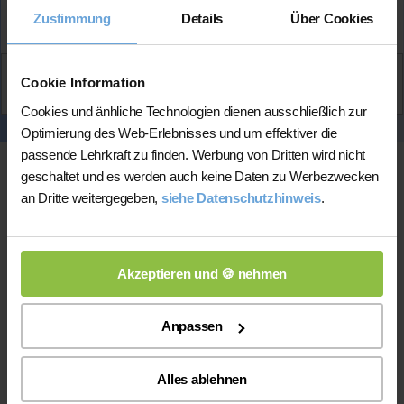
Mehr Infos
Zustimmung
Details
Über Cookies
Aktiv
Cookie Information
Elias
kontaktieren
Cookies und änhliche Technologien dienen ausschließlich zur
Optimierung des Web-Erlebnisses und um effektiver die
passende Lehrkraft zu finden. Werbung von Dritten wird nicht
geschaltet und es werden auch keine Daten zu Werbezwecken
an Dritte weitergegeben,
siehe Datenschutzhinweis
.
Akzeptieren und 🍪 nehmen
Online-Unterricht
Anpassen
Online-Unterricht
Bitte beachten Sie, dass wir für
eine
Alles ablehnen
200 bis 300 mal bessere Auswahl haben, wodurch sich für
Sie folgende Vorteile ergeben: