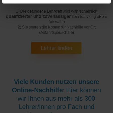
1) Die gefundene Lehrkraft wird wahrscheinlich
qualifizierter und zuverlässiger
sein (da viel größere
Auswahl)
2) Sie sparen die Kosten für Nachhilfe vor Ort
(Anfahrtspauschale)
Viele Kunden nutzen unsere
Online-Nachhilfe
: Hier können
wir Ihnen aus mehr als 300
Lehrer/innen pro Fach und