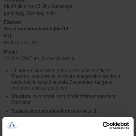
Mo-Fr ab circa 15 Uhr, Samstags
ganztägig. Sonntag nicht.
Fächer:
Sozialwissenschaften (bis 10.
Kl.)
BWL (bis 10. Kl.)
Preis:
45 Min. / 20 Euro (je nach Niveau)
Ich interessiere mich sehr für Gesellschaftliche
Themen, war bereits im Abitur ausgezeichnet darin
wirtschaftliche und soziale Zusammenhänge zu
erläutern und darzustellen.
Studium:
Automobil- und Mobilitätsmanagement
Bachelor
Sozialwissenschaften-Note
im Abitur: 1
Lehrerfahrung:
6 Monate Unterrichtserfahrung