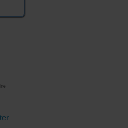
h
ine
ter