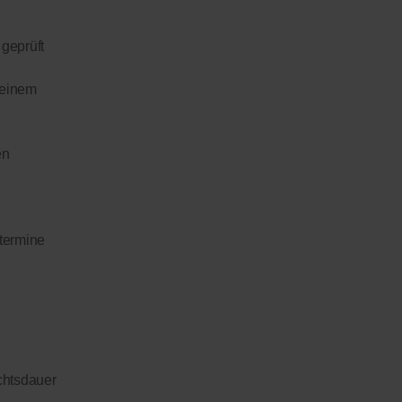
 geprüft
 einem
en
stermine
chtsdauer