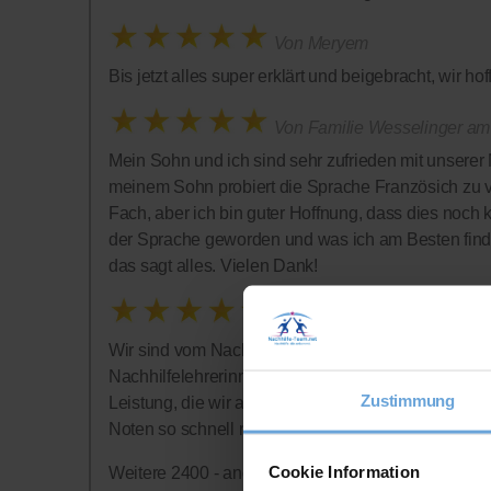
Von Meryem
Bis jetzt alles super erklärt und beigebracht, wir h
Von Familie Wesselinger am
Mein Sohn und ich sind sehr zufrieden mit unserer 
meinem Sohn probiert die Sprache Französich zu ve
Fach, aber ich bin guter Hoffnung, dass dies noch 
der Sprache geworden und was ich am Besten find
das sagt alles. Vielen Dank!
Von Bonnies
Wir sind vom Nachhilfe-Team restlos begeistert: Toll
Nachhilfelehrerinnen vermittelt hat! Ich schätze auc
Zustimmung
Leistung, die wir auch in Anspruch nehmen und kön
Noten so schnell nicht machen werden! Meine Jungs
Cookie Information
Weitere 2400 - anonym abgegebene - Kundenbewertun