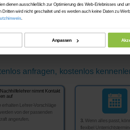
ien dienen ausschließlich zur Optimierung des Web-Erlebnisses und um
n Dritten wird nicht geschaltet und es werden auch keine Daten zu Wer
utzhinweis
.
nnten sich 93% der Schüler/innen um mind. eine Note und 33% all
n
um zwei bis vier Noten verbessern
.*
Anpassen
Akze
dbacks
zu Notenveränderungen von 2017 bis 2026)
stenlos anfragen, kostenlos kennenl
 erhalten Lehrer-Vorschläge
werden von der passenden
raft angerufen.
3.
Wenn alles passt, kön
flexibel Unterrichtstermi