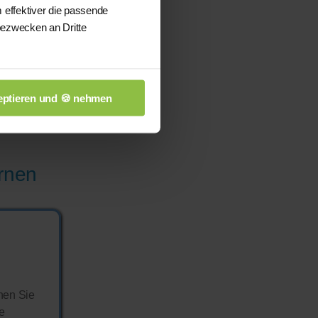
 effektiver die passende
bezwecken an Dritte
er
ptieren und 🍪 nehmen
ernen
nen Sie
ne