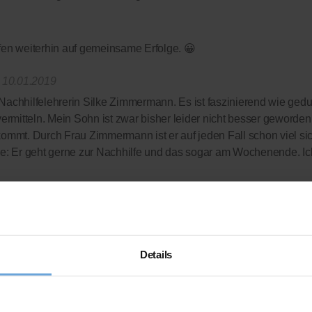
offen weiterhin auf gemeinsame Erfolge. 😀
 10.01.2019
Nachhilfelehrerin Silke Zimmermann. Es ist faszinierend wie gedu
rmitteln. Mein Sohn ist zwar bisher leider nicht besser geworden
kommt. Durch Frau Zimmermann ist er auf jeden Fall schon viel sic
e: Er geht gerne zur Nachhilfe und das sogar am Wochenende. I
e Organisation, die uns zu fairen Preisen wirklich tolle
h sehr, dass auf ein Abo komplett verzichtet wird - wir zahlen nur d
Details
nen jederzeit aufhören - was wir allerdings auch bei deutlich bes
 lieben die Nachhilfestunden - wer hätte das gedacht!?
gen mit 4,9 / 5 Sterne finden Sie auf der offiziellen Bewertung