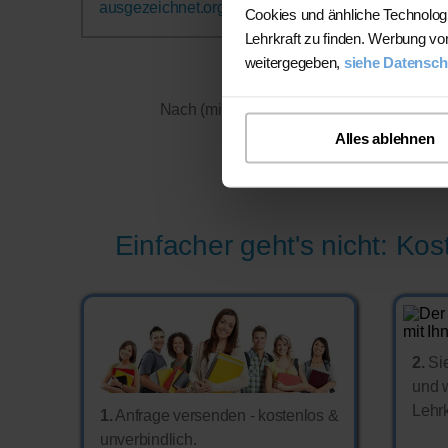
ausgezeichnet.org
.
Cookies und änhliche Technolog
Lehrkraft zu finden. Werbung vo
weitergegeben,
siehe Datensch
Nach (mind.) vier Nachhilfe-Einheiten ko
Schüler/inne
Alles ablehnen
(*Auf Basis aller
Kundenfee
Einfacher geht's nicht: Ko
2.
Sie
und 
Lehrk
1.
Anfrage versenden - kostenlos &
unverbindlich.