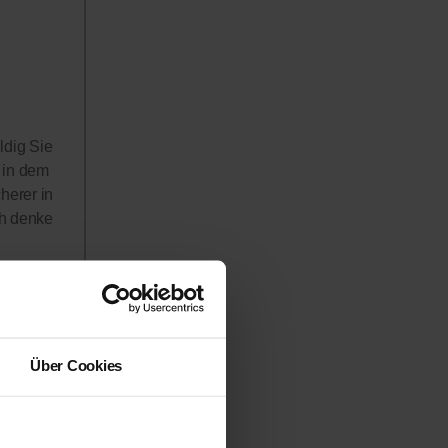
ldig Sie
 in dem
herer in
ch denke
ie
Über Cookies
seren
splattform