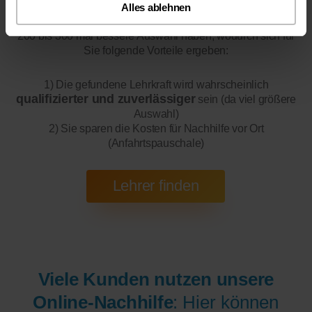
Alles ablehnen
Online-Unterricht
Bitte beachten Sie, dass wir für
eine
200 bis 300 mal bessere Auswahl haben, wodurch sich für
Sie folgende Vorteile ergeben:
1) Die gefundene Lehrkraft wird wahrscheinlich
qualifizierter und zuverlässiger
sein (da viel größere
Auswahl)
2) Sie sparen die Kosten für Nachhilfe vor Ort
(Anfahrtspauschale)
Viele Kunden nutzen unsere
Online-Nachhilfe
: Hier können