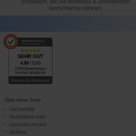
kontaktiert, die Sie kostenlos & unverbindlich
kennenlernen können.
AUSGEZEICHNET
.org
Kundenbewertungen
SEHR GUT
4.90
/ 5.00
2.955 Bewertungen
von hier, google.de
Hinweis zu den Bewertungen
Über diese Seite
Start Nachhilfe
Nachhilfelehrer finden
Lernen leicht gemacht
Studitipps