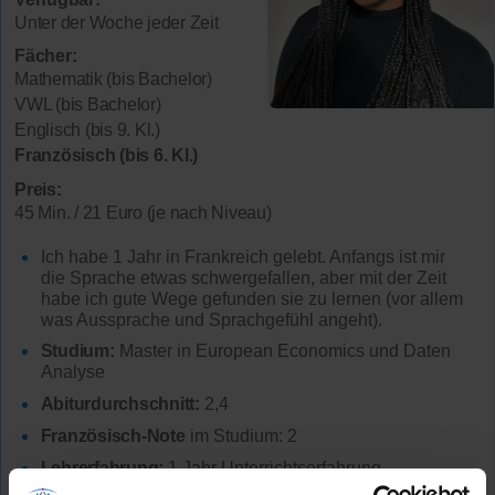
Unter der Woche jeder Zeit
Fächer:
Mathematik (bis Bachelor)
VWL (bis Bachelor)
Englisch (bis 9. Kl.)
Französisch (bis 6. Kl.)
Preis:
45 Min. / 21 Euro (je nach Niveau)
Ich habe 1 Jahr in Frankreich gelebt. Anfangs ist mir
die Sprache etwas schwergefallen, aber mit der Zeit
habe ich gute Wege gefunden sie zu lernen (vor allem
was Aussprache und Sprachgefühl angeht).
Studium:
Master in European Economics und Daten
Analyse
Abiturdurchschnitt:
2,4
Französisch-Note
im Studium: 2
Lehrerfahrung:
1 Jahr Unterrichtserfahrung