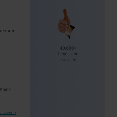
bessere
40.000+
begeisterte
Familien
 Keine
 passende