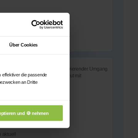
Über Cookies
ld, Zuverlässigkeit und ein motivierender Umgang
 effektiver die passende
ort und mein Studium kann ich gut mit
bezwecken an Dritte
ändlich vermitteln.
Technology
ptieren und 🍪 nehmen
 aktuell