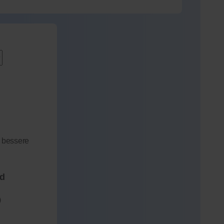
 bessere
nd
)