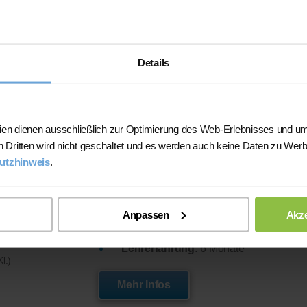
l.)
Mehr Infos
r)
Details
e nach Niveau)
Physik hatte ich im Abitur als Leistun
ien dienen ausschließlich zur Optimierung des Web-Erlebnisses und um
Studium.
n Dritten wird nicht geschaltet und es werden auch keine Daten zu Wer
Studium:
M.Sc. Umweltingenieurwisse
utzhinweis
.
Abiturdurchschnitt:
2,1
Anpassen
Akze
Physik-Note
im Abitur: 13
l 19 Uhr
Lehrerfahrung:
6 Monate
l.)
Mehr Infos