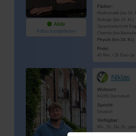
Fächer:
Mathematik (bis 10. K
Biologie (bis 13. Kl.)
Aktiv
Sprachunterricht Eng
Arthur
kontaktieren
Chemie (bis Bachelo
Physik (bis 10. Kl.)
Preis:
45 Min. / 25 Euro (j
Niklas
Wohnort:
64285 Darmstadt
Spricht:
Deutsch
Verfügbar:
Mo., Di., Do.,Fr., ga
Fächer: