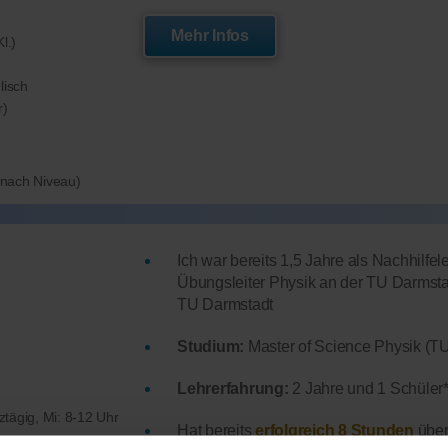
Mehr Infos
l.)
lisch
r)
e nach Niveau)
Ich war bereits 1,5 Jahre als Nachhilfele
Übungsleiter Physik an der TU Darmstadt
TU Darmstadt
Studium:
Master of Science Physik (T
Lehrerfahrung:
2 Jahre und 1 Schüler*
nztägig, Mi: 8-12 Uhr
Hat bereits
erfolgreich 8 Stunden
über