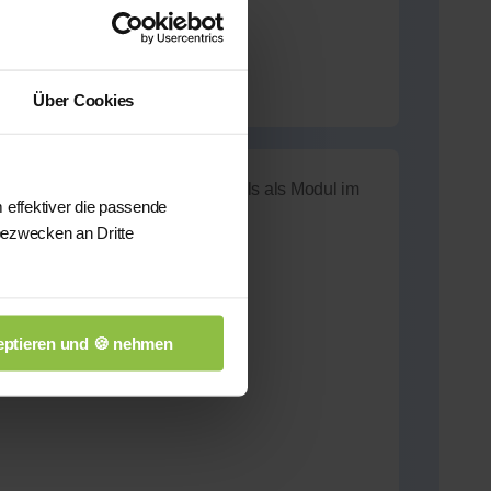
Über Cookies
gskurs sowie anschließend nochmals als Modul im
 effektiver die passende
bezwecken an Dritte
nschaften
ptieren und 🍪 nehmen