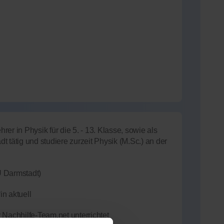
hrer in Physik für die 5. - 13. Klasse, sowie als
 tätig und studiere zurzeit Physik (M.Sc.) an der
U Darmstadt)
in aktuell
 Nachhilfe-Team.net unterrichtet