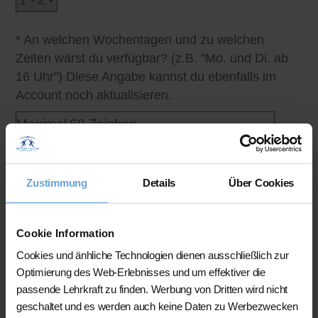
* An welchen Wochentagen und zu welchen
Zeiten wärst du verfügbar? (z.B. "Mo. und Di. ab
16 Uhr") Diese Angabe kannst du ebenfalls im
Account noch aktualisieren.
Zustimmung
Details
Über Cookies
Qualifikation und Profilinformationen
* Was studierst du oder was hast du studiert?
Cookie Information
Cookies und änhliche Technologien dienen ausschließlich zur
Optimierung des Web-Erlebnisses und um effektiver die
passende Lehrkraft zu finden. Werbung von Dritten wird nicht
* Was zeichnet dich (persönlich) neben deinen
geschaltet und es werden auch keine Daten zu Werbezwecken
Noten noch allgemein für Nachhilfe aus bzw. was