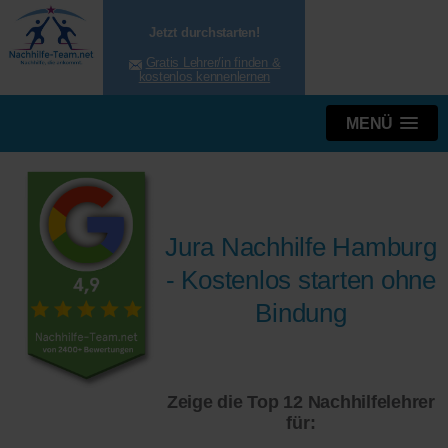
Jetzt durchstarten!
Gratis Lehrer/in finden &
kostenlos kennenlernen
MENÜ
Jura Nachhilfe Hamburg
- Kostenlos starten ohne
Bindung
Zeige die Top 12 Nachhilfelehrer
für: