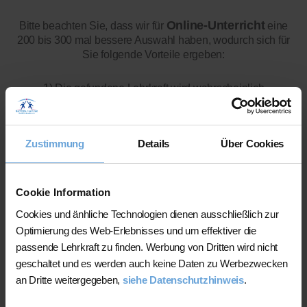
Online-Unterricht
Bitte beachten Sie, dass wir für
eine
200 bis 300 mal bessere Auswahl haben, wodurch sich für
Sie folgende Vorteile ergeben:
1) Die gefundene Lehrkraft wird wahrscheinlich
qualifizierter und zuverlässiger
sein (da viel größere
Auswahl)
2) Sie sparen die Kosten für Nachhilfe vor Ort
Zustimmung
Details
Über Cookies
(Anfahrtspauschale)
Cookie Information
Cookies und änhliche Technologien dienen ausschließlich zur
Optimierung des Web-Erlebnisses und um effektiver die
passende Lehrkraft zu finden. Werbung von Dritten wird nicht
geschaltet und es werden auch keine Daten zu Werbezwecken
Viele Kunden nutzen unsere
an Dritte weitergegeben,
siehe Datenschutzhinweis
.
Online-Nachhilfe
: Hier können