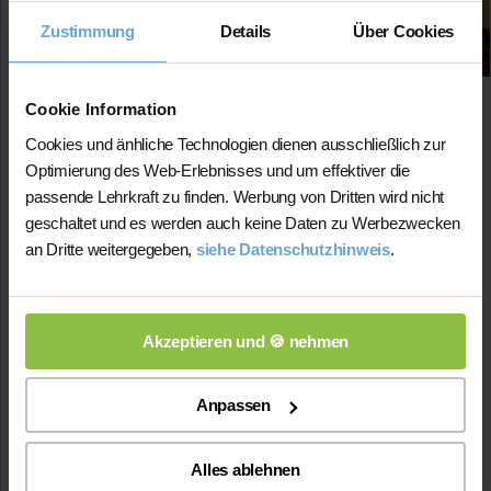
Fächer:
Zustimmung
Details
Über Cookies
Geschichte (bis 13. Kl.)
Englisch (bis 7. Kl.)
Chemie (bis 13. Kl.)
Cookie Information
Preis:
Cookies und änhliche Technologien dienen ausschließlich zur
45 Min. / 20 Euro (je nach Niveau)
Optimierung des Web-Erlebnisses und um effektiver die
passende Lehrkraft zu finden. Werbung von Dritten wird nicht
Im Rahmen meines Lehramtsstudiums konnte ich viele
Erfahrungen mit Schüler:innen sammeln. Ich möchte
geschaltet und es werden auch keine Daten zu Werbezwecken
meine Kenntnisse nun nutzen, um Schüler:innen zu
an Dritte weitergegeben,
siehe Datenschutzhinweis
.
motivieren und weiter zu fördern. Lernen soll nicht nur
Erfolgserlebnisse bieten, sondern auch Spaß machen.
Studium:
Lehramt für Gymnasien, Chemie und
Geschichte
Akzeptieren und 🍪 nehmen
Geschichte-Note
im Studium: 1,5
Lehrerfahrung:
6 Monate Unterrichtserfahrung
Anpassen
Hat bereits
erfolgreich 2 Stunden
über Nachhilfe-
Team.net unterrichtet
Alles ablehnen