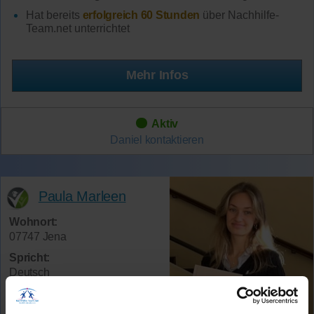
Hat bereits
erfolgreich 60 Stunden
über Nachhilfe-
Team.net unterrichtet
Mehr Infos
Aktiv
Daniel
kontaktieren
Paula Marleen
Wohnort:
07747 Jena
Spricht:
Deutsch
Verfügbar:
Jederzeit