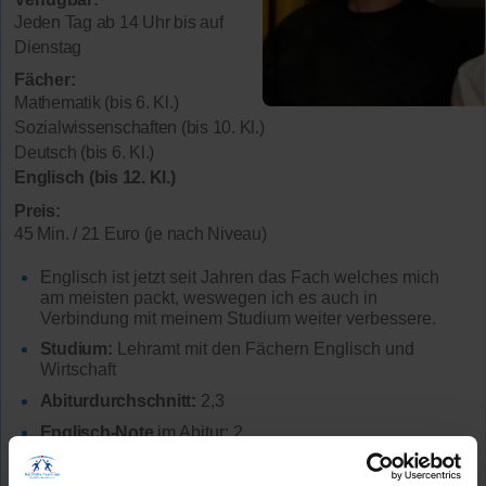
Jeden Tag ab 14 Uhr bis auf
Dienstag
Fächer:
Mathematik (bis 6. Kl.)
Sozialwissenschaften (bis 10. Kl.)
Deutsch (bis 6. Kl.)
Englisch (bis 12. Kl.)
Preis:
45 Min. / 21 Euro (je nach Niveau)
Englisch ist jetzt seit Jahren das Fach welches mich
am meisten packt, weswegen ich es auch in
Verbindung mit meinem Studium weiter verbessere.
Studium:
Lehramt mit den Fächern Englisch und
Wirtschaft
Abiturdurchschnitt:
2,3
Englisch-Note
im Abitur: 2
Lehrerfahrung:
3 Jahre Unterrichtserfahrung