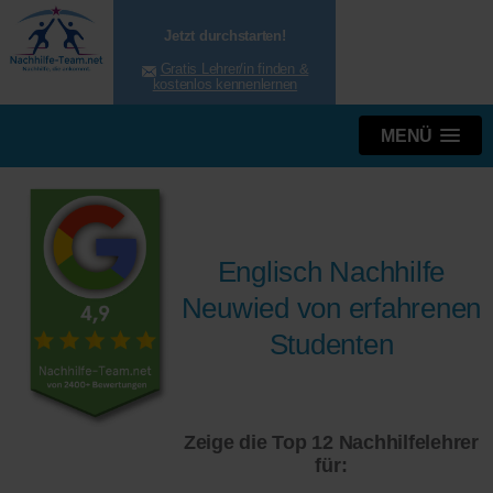
Jetzt durchstarten!
Gratis Lehrer/in finden &
kostenlos kennenlernen
MENÜ
Englisch Nachhilfe
Neuwied von erfahrenen
Studenten
Zeige die Top 12 Nachhilfelehrer
für: