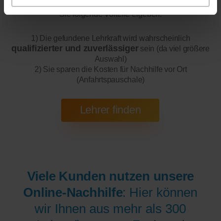
200 bis 300 mal bessere Auswahl haben, wodurch sich für
Sie folgende Vorteile ergeben:
1) Die gefundene Lehrkraft wird wahrscheinlich
qualifizierter und zuverlässiger
sein (da viel größere
Auswahl)
2) Sie sparen die Kosten für Nachhilfe vor Ort
(Anfahrtspauschale)
Viele Kunden nutzen unsere
Online-Nachhilfe
: Hier können
wir Ihnen aus mehr als 300