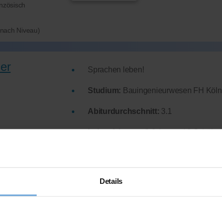
nzösisch
e nach Niveau)
er
Sprachen leben!
Studium:
Bauingenieurwesen FH Köln
Abiturdurchschnitt:
3.1
Lehrerfahrung:
3 Jahre und 8 Schüler*
r oder nach
Hat
erfolgreich 53 Stunden
über Nachh
Feedback
von bisherigen Schüler*inne
Details
l.)
★★★★★
Mehr Infos