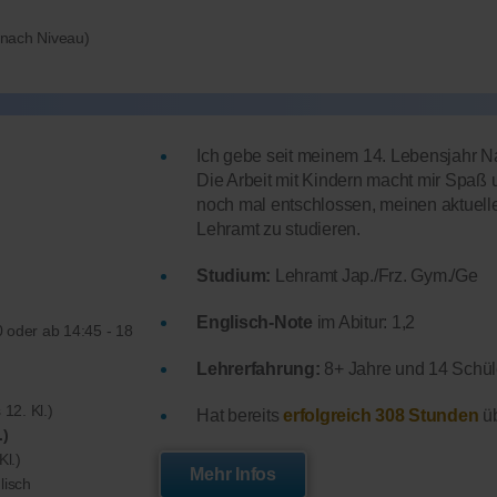
e nach Niveau)
Ich gebe seit meinem 14. Lebensjahr Nac
Die Arbeit mit Kindern macht mir Spaß u
noch mal entschlossen, meinen aktuell
Lehramt zu studieren.
Studium:
Lehramt Jap./Frz. Gym./Ge
Englisch-Note
im Abitur: 1,2
 oder ab 14:45 - 18
Lehrerfahrung:
8+ Jahre und 14 Schüle
 12. Kl.)
Hat bereits
erfolgreich 308 Stunden
üb
.)
Kl.)
Mehr Infos
lisch