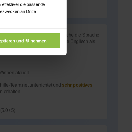
 effektiver die passende
bezwecken an Dritte
habe, bin ich fließend und beherrsche die Sprache
ptieren und 🍪 nehmen
iziere mit und lehre Menschen, die Englisch als
erfolgreich.
*innen aktuell
ilfe-Team.net unterrichtet und
sehr positives
n erhalten
(5.0 / 5)