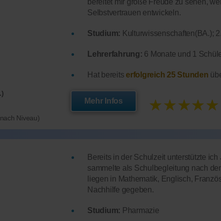
bereitet mir große Freude zu sehen, w
Selbstvertrauen entwickeln.
Studium:
Kulturwissenschaften(BA.); 
Lehrerfahrung:
6 Monate und 1 Schüler
Hat bereits
erfolgreich 25 Stunden
übe
.)
★★★★★
Mehr Infos
e nach Niveau)
Bereits in der Schulzeit unterstützte i
sammelte als Schulbegleitung nach de
liegen in Mathematik, Englisch, Franz
Nachhilfe gegeben.
Studium:
Pharmazie