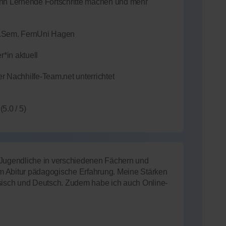
enn Lernende Fortschritte machen und mehr
2.Sem. FernUni Hagen
*in aktuell
r Nachhilfe-Team.net unterrichtet
(5.0 / 5)
ch Jugendliche in verschiedenen Fächern und
m Abitur pädagogische Erfahrung. Meine Stärken
ösisch und Deutsch. Zudem habe ich auch Online-