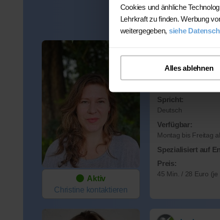
Cookies und änhliche Technolog
Preis:
Lehrkraft zu finden. Werbung vo
45 Min. / 27 Euro (j
weitergegeben,
siehe Datensch
Christin
Alles ablehnen
Wohnort:
53343 Wachtberg
Spricht:
Deutsch
Verfügbar:
Montag bis Freitag a
Spezialisiert auf E
Preis:
45 Min. / 28 Euro (j
Aktiv
Christine
kontaktieren