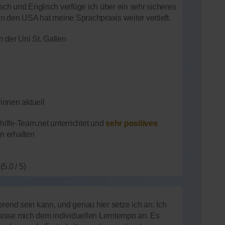
tsch und Englisch verfüge ich über ein sehr sicheres
 den USA hat meine Sprachpraxis weiter vertieft.
der Uni St. Gallen
innen aktuell
ilfe-Team.net unterrichtet und
sehr positives
n erhalten
(5.0 / 5)
rend sein kann, und genau hier setze ich an: Ich
 passe mich dem individuellen Lerntempo an. Es