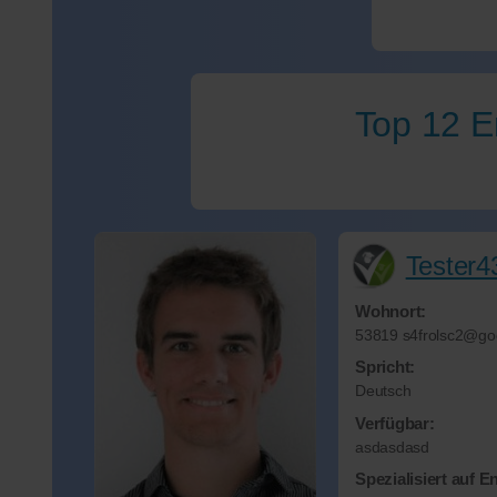
Top 12 E
Tester4
Wohnort:
53819
s4frolsc2@go
Spricht:
Deutsch
Verfügbar:
asdasdasd
Spezialisiert auf E