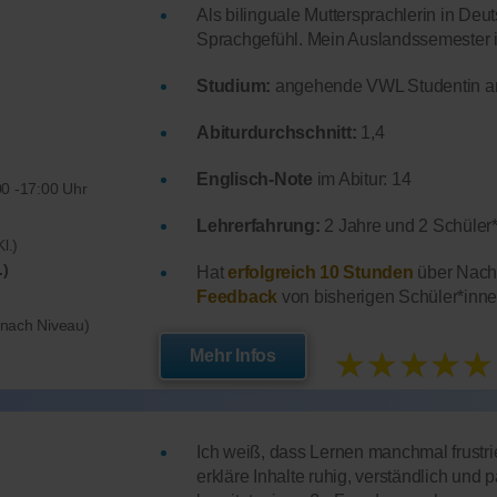
Als bilinguale Muttersprachlerin in Deu
Sprachgefühl. Mein Auslandssemester in
Studium:
angehende VWL Studentin an 
Abiturdurchschnitt:
1,4
Englisch-Note
im Abitur: 14
0 -17:00 Uhr
Lehrerfahrung:
2 Jahre und 2 Schüler*
l.)
.)
Hat
erfolgreich 10 Stunden
über Nachh
Feedback
von bisherigen Schüler*inne
e nach Niveau)
★★★★★
Mehr Infos
Ich weiß, dass Lernen manchmal frustrie
erkläre Inhalte ruhig, verständlich und