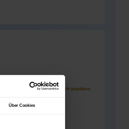
innen aktuell
ilfe-Team.net unterrichtet und
sehr positives
n erhalten
Über Cookies
(5.0 / 5)