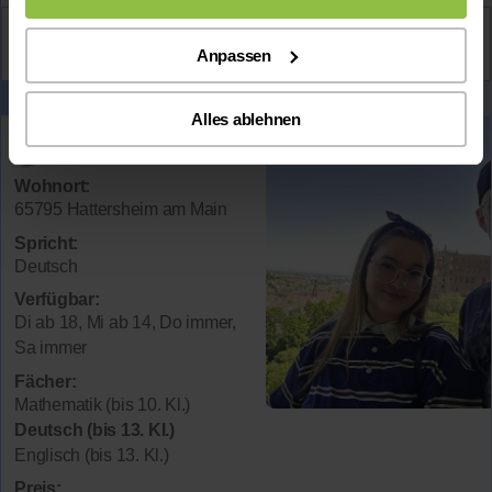
Aktiv
Anpassen
Laura Stella
kontaktieren
Alles ablehnen
Nancy-Anabell
Wohnort:
65795 Hattersheim am Main
Spricht:
Deutsch
Verfügbar:
Di ab 18, Mi ab 14, Do immer,
Sa immer
Fächer:
Mathematik (bis 10. Kl.)
Deutsch (bis 13. Kl.)
Englisch (bis 13. Kl.)
Preis: