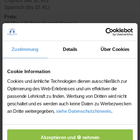
Englisch (bis 12. Kl.)
Spanisch (bis 10. Kl.)
Preis:
45 Min. / 20 Euro (je nach Niveau)
Deutsch war eines meiner besten Fächer in der
Oberstufe. In meiner mündlichen Abiturprüfung
erreichte ich 14 Punkte.
Zustimmung
Details
Über Cookies
Studium:
Ab Oktober 2026 American Studies und
Romanistik
Cookie Information
Abiturdurchschnitt:
1,4
Deutsch-Note
im Abitur: 1
Cookies und änhliche Technologien dienen ausschließlich zur
Optimierung des Web-Erlebnisses und um effektiver die
Lehrerfahrung:
6 Monate Unterrichtserfahrung
passende Lehrkraft zu finden. Werbung von Dritten wird nicht
geschaltet und es werden auch keine Daten zu Werbezwecken
Mehr Infos
an Dritte weitergegeben,
siehe Datenschutzhinweis
.
★★★★★
(5.0 / 5)
Akzeptieren und 🍪 nehmen