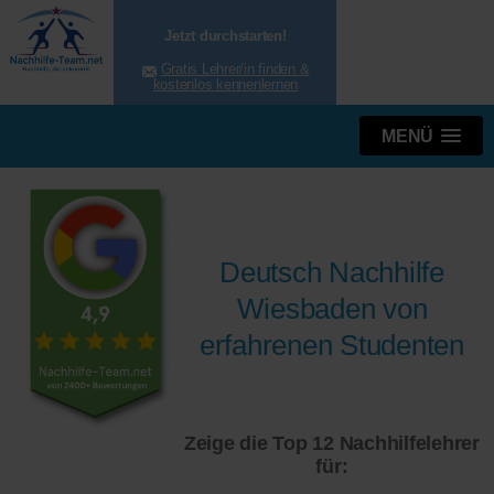
Jetzt durchstarten!
Gratis Lehrer/in finden &
kostenlos kennenlernen
MENÜ
Deutsch Nachhilfe
Wiesbaden von
erfahrenen Studenten
Zeige die Top 12 Nachhilfelehrer
für: